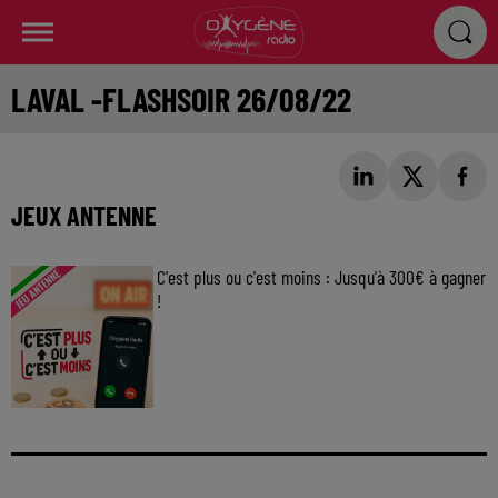
LAVAL -FLASHSOIR 26/08/22
JEUX ANTENNE
C'est plus ou c'est moins : Jusqu'à 300€ à gagner
!
Jouez malin et visez le gros gain ! Chaque
jour à 8h50 avec Kris dans le Big Morning