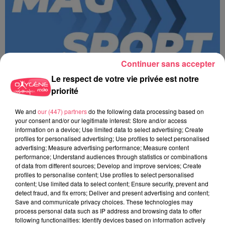
Continuer sans accepter
Le respect de votre vie privée est notre
priorité
We and
our (447) partners
do the following data processing based on
your consent and/or our legitimate interest: Store and/or access
information on a device; Use limited data to select advertising; Create
MAGSPORT SOIR 49 07/08/26
profiles for personalised advertising; Use profiles to select personalised
advertising; Measure advertising performance; Measure content
performance; Understand audiences through statistics or combinations
of data from different sources; Develop and improve services; Create
profiles to personalise content; Use profiles to select personalised
content; Use limited data to select content; Ensure security, prevent and
detect fraud, and fix errors; Deliver and present advertising and content;
Save and communicate privacy choices. These technologies may
process personal data such as IP address and browsing data to offer
following functionalities: Identify devices based on information actively