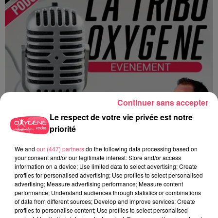
Continuer sans accepter
Le respect de votre vie privée est notre
priorité
We and
our (447) partners
do the following data processing based on
your consent and/or our legitimate interest: Store and/or access
information on a device; Use limited data to select advertising; Create
profiles for personalised advertising; Use profiles to select personalised
advertising; Measure advertising performance; Measure content
performance; Understand audiences through statistics or combinations
Du 14 au 30 août : 1er Open du Tennis Club de Tiercé
of data from different sources; Develop and improve services; Create
profiles to personalise content; Use profiles to select personalised