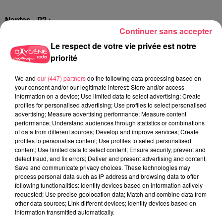
Nantes - R2 :
Continuer sans accepter
109
NORBERT DE GACHERE
Le respect de votre vie privée est notre
310
JACQUARD
priorité
609
KOQUIN D’AMOUR
We and
our (447) partners
do the following data processing based on
your consent and/or our legitimate interest: Store and/or access
information on a device; Use limited data to select advertising; Create
profiles for personalised advertising; Use profiles to select personalised
Prix d'Amérique édition spéciale
advertising; Measure advertising performance; Measure content
performance; Understand audiences through statistics or combinations
of data from different sources; Develop and improve services; Create
profiles to personalise content; Use profiles to select personalised
content; Use limited data to select content; Ensure security, prevent and
Prix d'Amérique édition spéciale
detect fraud, and fix errors; Deliver and present advertising and content;
Save and communicate privacy choices. These technologies may
Crédit :
Prix d'Amérique édition spéciale
process personal data such as IP address and browsing data to offer
following functionalities: Identify devices based on information actively
requested; Use precise geolocation data; Match and combine data from
other data sources; Link different devices; Identify devices based on
information transmitted automatically.