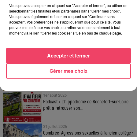
Vous pouvez accepter en cliquant sur "Accepter et fermer", ou affiner en
sélectionnant les finalités et/ou partenaires dans "Gérer mes choix".
Vous pouvez également refuser en cliquant sur "Continuer sans
accepter". Vos préférences ne s'appliqueront que pour ce site. Vous
pouvez mettre à jour vos choix, ou retirer votre consentement à tout
moment via le lien "Gérer les cookies" situé en bas de chaque page.
FIL INFOS
Accepter et fermer
4 août 2026
Haut-Anjou. Qui sont ces centaines de cyclistes
Gérer mes choix
sur les routes de...
1er août 2026
Podcast : L’hippodrome de Rochefort-sur-Loire
prêt à retrouver son...
31 juillet 2026
Combrée. Agressions sexuelles à l'ancien collège :