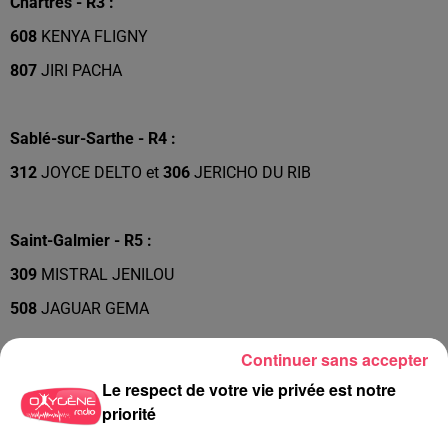
Chartres - R3 :
608
KENYA FLIGNY
807
JIRI PACHA
Sablé-sur-Sarthe - R4 :
312
JOYCE DELTO et
306
JERICHO DU RIB
Saint-Galmier - R5 :
309
MISTRAL JENILOU
508
JAGUAR GEMA
Continuer sans accepter
Segré - PMH :
Le respect de votre vie privée est notre
201
MORFALOU
priorité
510
ILLICO PHEDO