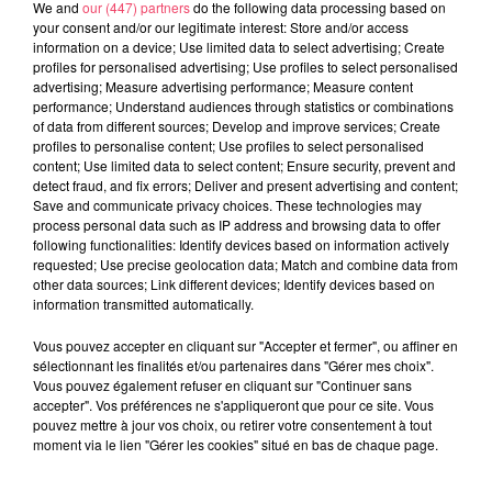
We and
our (447) partners
do the following data processing based on
your consent and/or our legitimate interest: Store and/or access
information on a device; Use limited data to select advertising; Create
profiles for personalised advertising; Use profiles to select personalised
advertising; Measure advertising performance; Measure content
performance; Understand audiences through statistics or combinations
of data from different sources; Develop and improve services; Create
profiles to personalise content; Use profiles to select personalised
content; Use limited data to select content; Ensure security, prevent and
detect fraud, and fix errors; Deliver and present advertising and content;
Save and communicate privacy choices. These technologies may
process personal data such as IP address and browsing data to offer
following functionalities: Identify devices based on information actively
requested; Use precise geolocation data; Match and combine data from
other data sources; Link different devices; Identify devices based on
information transmitted automatically.
FIL INFOS
Vous pouvez accepter en cliquant sur "Accepter et fermer", ou affiner en
sélectionnant les finalités et/ou partenaires dans "Gérer mes choix".
Vous pouvez également refuser en cliquant sur "Continuer sans
7 août 2026
accepter". Vos préférences ne s'appliqueront que pour ce site. Vous
À Sillé-le-Guillaume, les courses hippiques font
pouvez mettre à jour vos choix, ou retirer votre consentement à tout
vivre la forêt le...
moment via le lien "Gérer les cookies" situé en bas de chaque page.