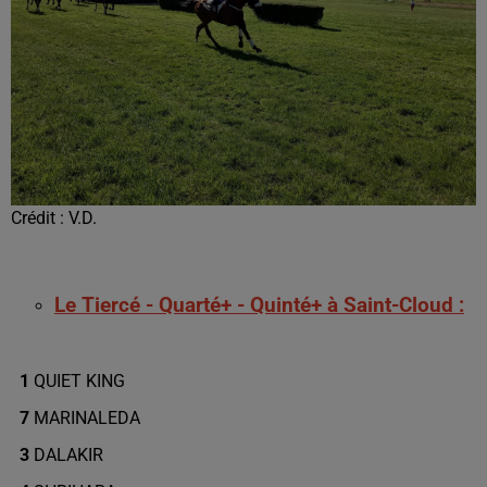
Crédit :
V.D.
Le Tiercé - Quarté+ - Quinté+ à Saint-Cloud :
1
QUIET KING
7
MARINALEDA
3
DALAKIR