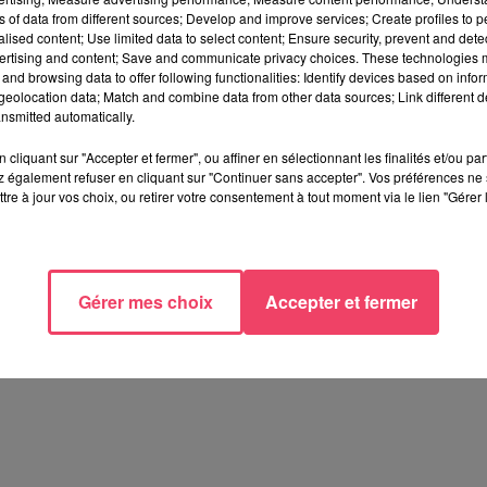
ns of data from different sources; Develop and improve services; Create profiles to 
alised content; Use limited data to select content; Ensure security, prevent and detect
ertising and content; Save and communicate privacy choices. These technologies
and browsing data to offer following functionalities: Identify devices based on infor
eolocation data; Match and combine data from other data sources; Link different de
nsmitted automatically.
cliquant sur "Accepter et fermer", ou affiner en sélectionnant les finalités et/ou pa
 également refuser en cliquant sur "Continuer sans accepter". Vos préférences ne 
tre à jour vos choix, ou retirer votre consentement à tout moment via le lien "Gérer 
Gérer mes choix
Accepter et fermer