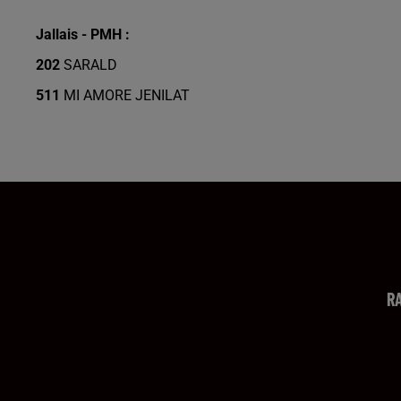
Jallais - PMH :
202
SARALD
511
MI AMORE JENILAT
R