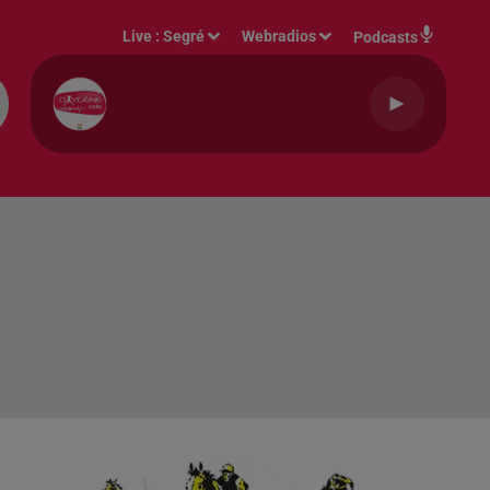
Live :
Segré
Webradios
Podcasts