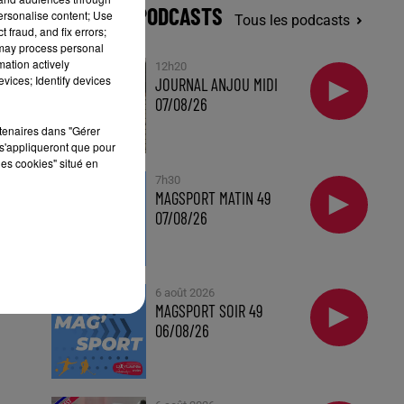
DERNIERS PODCASTS
personalise content; Use
Tous les podcasts
 fraud, and fix errors;
 may process personal
mation actively
12h20
vices; Identify devices
JOURNAL ANJOU MIDI
07/08/26
rtenaires dans "Gérer
s'appliqueront que pour
les cookies" situé en
7h30
MAGSPORT MATIN 49
07/08/26
6 août 2026
MAGSPORT SOIR 49
06/08/26