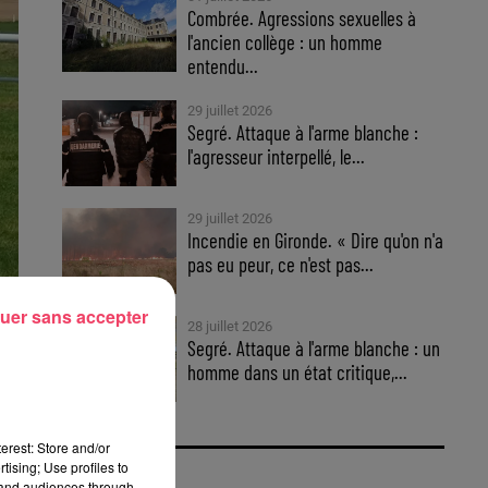
Combrée. Agressions sexuelles à
l'ancien collège : un homme
entendu...
29 juillet 2026
Segré. Attaque à l'arme blanche :
l'agresseur interpellé, le...
29 juillet 2026
Incendie en Gironde. « Dire qu'on n'a
pas eu peur, ce n'est pas...
uer sans accepter
28 juillet 2026
Segré. Attaque à l'arme blanche : un
homme dans un état critique,...
erest: Store and/or
tising; Use profiles to
tand audiences through