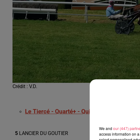
Crédit :
V.D.
Le Tiercé - Quarté+ - Quinté+ à Enghien :
We and
our (447) partn
5
LANCIER DU GOUTIER
access information on a 
select personalised ad