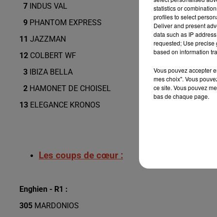
7
INDUS VAL
statistics or combinatio
profiles to select person
9
PHANTOM EXPRESS
Deliver and present adv
data such as IP address 
11
JAZZMAN
requested; Use precise g
based on information tra
12
COLBERT WF
Vous pouvez accepter en 
3
IBIZA BELLA
mes choix". Vous pouvez
ce site. Vous pouvez met
2
HAMONET DE CHOISEL
bas de chaque page.
13
ELEGANCE KRONOS
Les coups de cœur :
Enghien - R1 :
305
MARDONIOS