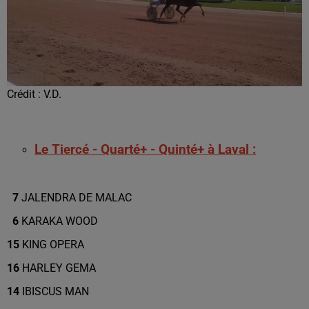
Crédit :
V.D.
Le Tiercé - Quarté+ - Quinté+ à Laval :
7
JALENDRA DE MALAC
6
KARAKA WOOD
15
KING OPERA
16
HARLEY GEMA
14
IBISCUS MAN