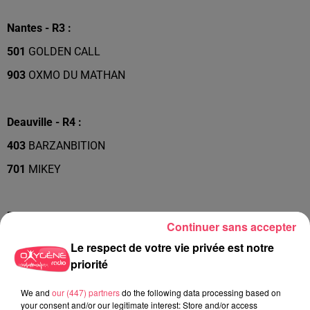
Nantes - R3 :
501
GOLDEN CALL
903
OXMO DU MATHAN
Deauville - R4 :
403
BARZANBITION
701
MIKEY
Durtal - PMH :
Continuer sans accepter
507
SECRET D’ETAT
Le respect de votre vie privée est notre
priorité
808
HARCADIAN
We and
our (447) partners
do the following data processing based on
your consent and/or our legitimate interest: Store and/or access