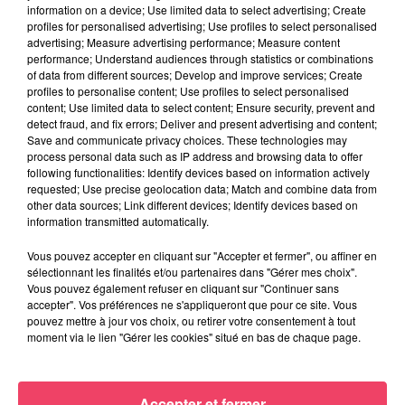
information on a device; Use limited data to select advertising; Create
profiles for personalised advertising; Use profiles to select personalised
advertising; Measure advertising performance; Measure content
performance; Understand audiences through statistics or combinations
of data from different sources; Develop and improve services; Create
profiles to personalise content; Use profiles to select personalised
content; Use limited data to select content; Ensure security, prevent and
detect fraud, and fix errors; Deliver and present advertising and content;
Save and communicate privacy choices. These technologies may
process personal data such as IP address and browsing data to offer
following functionalities: Identify devices based on information actively
requested; Use precise geolocation data; Match and combine data from
other data sources; Link different devices; Identify devices based on
FIL INFOS
information transmitted automatically.
Vous pouvez accepter en cliquant sur "Accepter et fermer", ou affiner en
4 août 2026
sélectionnant les finalités et/ou partenaires dans "Gérer mes choix".
Haut-Anjou. Qui sont ces centaines de cyclistes
Vous pouvez également refuser en cliquant sur "Continuer sans
sur les routes de...
accepter". Vos préférences ne s'appliqueront que pour ce site. Vous
pouvez mettre à jour vos choix, ou retirer votre consentement à tout
moment via le lien "Gérer les cookies" situé en bas de chaque page.
1er août 2026
Podcast : L’hippodrome de Rochefort-sur-Loire
prêt à retrouver son...
Accepter et fermer