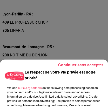
Lyon-Parilly - R4 :
409
EL PROFESSOR CHOP
806
LINARIA
Beaumont-de-Lomagne - R5 :
208
NO TIME DU DONJON
306
HOUSTON DE CUIGNY
Continuer sans accepter
Le respect de votre vie privée est notre
priorité
We and
our (447) partners
do the following data processing based on
your consent and/or our legitimate interest: Store and/or access
information on a device; Use limited data to select advertising; Create
profiles for personalised advertising; Use profiles to select personalised
advertising; Measure advertising performance; Measure content