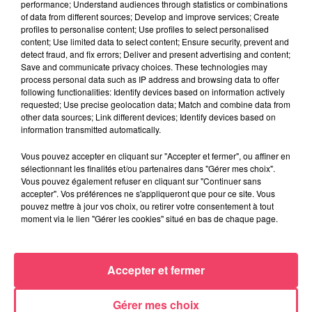
performance; Understand audiences through statistics or combinations
of data from different sources; Develop and improve services; Create
profiles to personalise content; Use profiles to select personalised
content; Use limited data to select content; Ensure security, prevent and
detect fraud, and fix errors; Deliver and present advertising and content;
Save and communicate privacy choices. These technologies may
FIL INFOS
process personal data such as IP address and browsing data to offer
following functionalities: Identify devices based on information actively
requested; Use precise geolocation data; Match and combine data from
other data sources; Link different devices; Identify devices based on
17h46
information transmitted automatically.
À Sillé-le-Guillaume, les courses hippiques font
vivre la forêt le...
Vous pouvez accepter en cliquant sur "Accepter et fermer", ou affiner en
sélectionnant les finalités et/ou partenaires dans "Gérer mes choix".
Vous pouvez également refuser en cliquant sur "Continuer sans
4 août 2026
accepter". Vos préférences ne s'appliqueront que pour ce site. Vous
Haut-Anjou. Qui sont ces centaines de cyclistes
pouvez mettre à jour vos choix, ou retirer votre consentement à tout
moment via le lien "Gérer les cookies" situé en bas de chaque page.
sur les routes de...
1er août 2026
Accepter et fermer
Podcast : L’hippodrome de Rochefort-sur-Loire
prêt à retrouver son...
Gérer mes choix