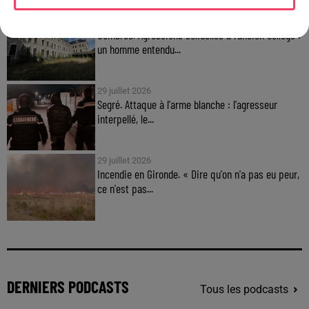
31 juillet 2026
Combrée. Agressions sexuelles à l'ancien collège :
un homme entendu...
29 juillet 2026
Segré. Attaque à l'arme blanche : l'agresseur
interpellé, le...
29 juillet 2026
Incendie en Gironde. « Dire qu'on n'a pas eu peur,
ce n'est pas...
DERNIERS PODCASTS
Tous les podcasts