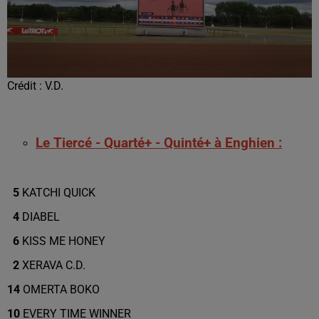
Crédit :
V.D.
Le Tiercé - Quarté+ - Quinté+ à Enghien :
5
KATCHI QUICK
4
DIABEL
6
KISS ME HONEY
2
XERAVA C.D.
14
OMERTA BOKO
10
EVERY TIME WINNER