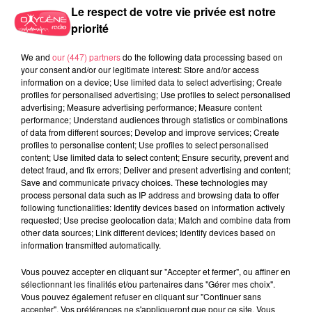
Le respect de votre vie privée est notre
priorité
We and
our (447) partners
do the following data processing based on
your consent and/or our legitimate interest: Store and/or access
information on a device; Use limited data to select advertising; Create
profiles for personalised advertising; Use profiles to select personalised
advertising; Measure advertising performance; Measure content
29 juillet 2026
performance; Understand audiences through statistics or combinations
SEGRÉ. ATTAQUE À L'ARME BLANCHE : L'AGRESSEUR INTERPELLÉ,
of data from different sources; Develop and improve services; Create
LE...
profiles to personalise content; Use profiles to select personalised
content; Use limited data to select content; Ensure security, prevent and
detect fraud, and fix errors; Deliver and present advertising and content;
Save and communicate privacy choices. These technologies may
process personal data such as IP address and browsing data to offer
following functionalities: Identify devices based on information actively
requested; Use precise geolocation data; Match and combine data from
other data sources; Link different devices; Identify devices based on
information transmitted automatically.
Vous pouvez accepter en cliquant sur "Accepter et fermer", ou affiner en
sélectionnant les finalités et/ou partenaires dans "Gérer mes choix".
Vous pouvez également refuser en cliquant sur "Continuer sans
accepter". Vos préférences ne s'appliqueront que pour ce site. Vous