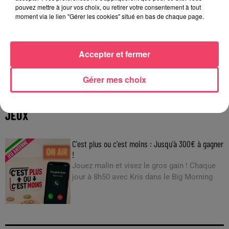
pouvez mettre à jour vos choix, ou retirer votre consentement à tout
moment via le lien "Gérer les cookies" situé en bas de chaque page.
Accepter et fermer
29 juillet 2026
INCENDIE EN GIRONDE. « DIRE QU'ON N'A PAS EU PEUR, CE N'EST
Gérer mes choix
PAS...
JEUX
C'est plus ou c'est moins : Jusqu'à 300€ à gagner
!
Jouez malin et visez le gros gain ! Chaque
jour à 8h50 avec Kris dans le Big Morning