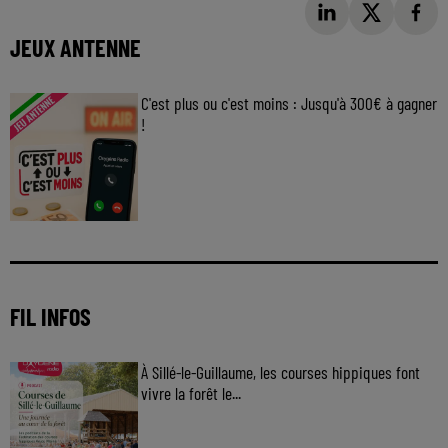
JEUX ANTENNE
C'est plus ou c'est moins : Jusqu'à 300€ à gagner
!
Jouez malin et visez le gros gain ! Chaque
jour à 8h50 avec Kris dans le Big Morning
FIL INFOS
À Sillé-le-Guillaume, les courses hippiques font
vivre la forêt le...