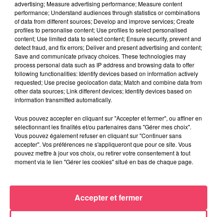
advertising; Measure advertising performance; Measure content
performance; Understand audiences through statistics or combinations
of data from different sources; Develop and improve services; Create
profiles to personalise content; Use profiles to select personalised
content; Use limited data to select content; Ensure security, prevent and
detect fraud, and fix errors; Deliver and present advertising and content;
Du 14 au 30 août : 1er Open du Tennis Club de Tiercé
Save and communicate privacy choices. These technologies may
process personal data such as IP address and browsing data to offer
following functionalities: Identify devices based on information actively
requested; Use precise geolocation data; Match and combine data from
other data sources; Link different devices; Identify devices based on
information transmitted automatically.
Vous pouvez accepter en cliquant sur "Accepter et fermer", ou affiner en
sélectionnant les finalités et/ou partenaires dans "Gérer mes choix".
Vous pouvez également refuser en cliquant sur "Continuer sans
accepter". Vos préférences ne s'appliqueront que pour ce site. Vous
pouvez mettre à jour vos choix, ou retirer votre consentement à tout
moment via le lien "Gérer les cookies" situé en bas de chaque page.
Accepter et fermer