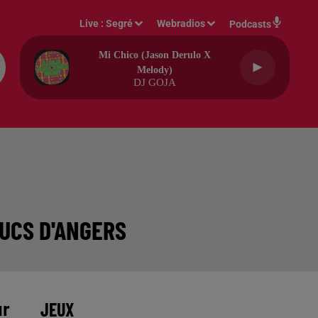
Live :
Segré
Webradios
Podcasts
Mi Chico (jason Derulo X
Melody)
DJ GOJA
DUCS D'ANGERS
JEUX
ur