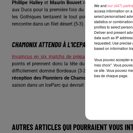
Phillipe Halley
et
Maurin Bouvet
remettaient les deux éq
We and
our (447) partn
aux Ducs pour la première fois du match à moins de quatre
access information on a 
select personalised ad
les Gothiques tentaient le tout pour le tout en sortant
statistics or combinatio
rencontre dans un filet désert (5-3).
profiles to select person
Deliver and present adv
data such as IP address 
CHAMONIX ATTENDU À L'ICEPARC VENDREDI
requested; Use precise g
based on information tra
Invaincus en six matchs de préparation
, les hockeyeurs
Vous pouvez accepter en 
points et prennent donc la tête du classement en compag
mes choix". Vous pouvez
ce site. Vous pouvez met
difficilement dominé Bordeaux (3-2).
Prochain rendez-vo
bas de chaque page.
réception des Pionniers de Chamonix
(battus à domicile 
saison dans un IceParc qui devrait faire le plein. Les bille
AUTRES ARTICLES QUI POURRAIENT VOUS IN