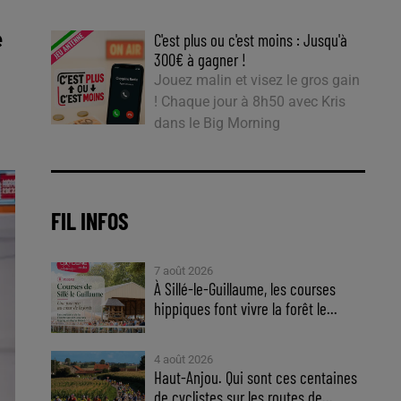
e
C'est plus ou c'est moins : Jusqu'à
300€ à gagner !
Jouez malin et visez le gros gain
! Chaque jour à 8h50 avec Kris
dans le Big Morning
FIL INFOS
7 août 2026
À Sillé-le-Guillaume, les courses
hippiques font vivre la forêt le...
4 août 2026
Haut-Anjou. Qui sont ces centaines
de cyclistes sur les routes de...