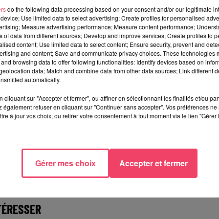
uipes à égalité (3-3), avant que
Nicolas Ritz
ne donne l'avant
ers
do the following data processing based on your consent and/or our legitimate int
 minutes du coup de sifflet final (4-3). Dans la dernière minu
device; Use limited data to select advertising; Create profiles for personalised adver
vertising; Measure advertising performance; Measure content performance; Unders
 leur gardien mais
Phillipe Halley
, encore lui, scellait le sort de
ns of data from different sources; Develop and improve services; Create profiles to 
alised content; Use limited data to select content; Ensure security, prevent and detect
ertising and content; Save and communicate privacy choices. These technologies
and browsing data to offer following functionalities: Identify devices based on infor
eolocation data; Match and combine data from other data sources; Link different de
nsmitted automatically.
 angevins se sont fait peur mais repartent de Picardie avec tr
cliquant sur "Accepter et fermer", ou affiner en sélectionnant les finalités et/ou pa
nie de Cergy-Pontoise, vainqueur à Anglet (4-2), et Rouen, qu
 également refuser en cliquant sur "Continuer sans accepter". Vos préférences ne 
tre à jour vos choix, ou retirer votre consentement à tout moment via le lien "Gérer 
us pour les Ducs dès ce vendredi 24 septembre (20h30) avec
aux tirs au but par Gap ce mardi soir) pour le premier match de
ts sont en vente
ici
.
Gérer mes choix
Accepter et fermer
TÉRESSER