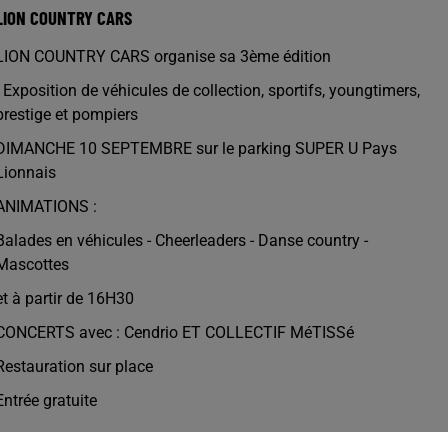
LION COUNTRY CARS
LION COUNTRY CARS organise sa 3ème édition
- Exposition de véhicules de collection, sportifs, youngtimers,
prestige et pompiers
DIMANCHE 10 SEPTEMBRE sur le parking SUPER U Pays
Lionnais
ANIMATIONS :
Balades en véhicules - Cheerleaders - Danse country -
Mascottes
et à partir de 16H30
CONCERTS avec : Cendrio ET COLLECTIF MéTISSé
Restauration sur place
Entrée gratuite