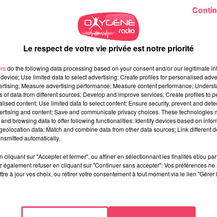
Contin
Le respect de votre vie privée est notre priorité
ers
do the following data processing based on your consent and/or our legitimate int
device; Use limited data to select advertising; Create profiles for personalised adver
vertising; Measure advertising performance; Measure content performance; Unders
ns of data from different sources; Develop and improve services; Create profiles to 
alised content; Use limited data to select content; Ensure security, prevent and detect
ertising and content; Save and communicate privacy choices. These technologies
and browsing data to offer following functionalities: Identify devices based on infor
eolocation data; Match and combine data from other data sources; Link different de
nsmitted automatically.
cliquant sur "Accepter et fermer", ou affiner en sélectionnant les finalités et/ou pa
 également refuser en cliquant sur "Continuer sans accepter". Vos préférences ne 
tre à jour vos choix, ou retirer votre consentement à tout moment via le lien "Gérer 