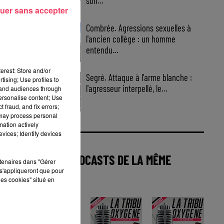
son...
uer sans accepter
Combrée. Agressions sexuelles à
l'ancien collège : un homme
entendu...
erest: Store and/or
Segré. Attaque à l'arme blanche :
tising; Use profiles to
l'agresseur interpellé, le...
tand audiences through
personalise content; Use
 fraud, and fix errors;
 may process personal
mation actively
vices; Identify devices
AUTRES PODCASTS DE LA MÊME
rtenaires dans "Gérer
s'appliqueront que pour
CATÉGORIE
les cookies" situé en