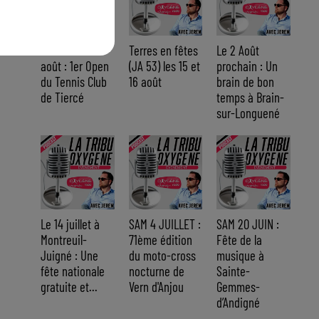
Du 14 au 30
Terres en fêtes
Le 2 Août
août : 1er Open
(JA 53) les 15 et
prochain : Un
du Tennis Club
16 août
brain de bon
de Tiercé
temps à Brain-
sur-Longuené
Le 14 juillet à
SAM 4 JUILLET :
SAM 20 JUIN :
Montreuil-
71ème édition
Fête de la
Juigné : Une
du moto-cross
musique à
fête nationale
nocturne de
Sainte-
gratuite et...
Vern d'Anjou
Gemmes-
d’Andigné