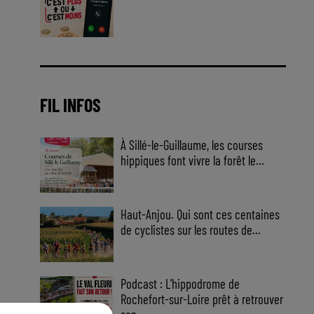
Jouez malin et visez le gros gain
! Chaque jour à 8h50 avec Kris
dans le Big Morning
FIL INFOS
À Sillé-le-Guillaume, les courses
hippiques font vivre la forêt le...
Haut-Anjou. Qui sont ces centaines
de cyclistes sur les routes de...
Podcast : L’hippodrome de
Rochefort-sur-Loire prêt à retrouver