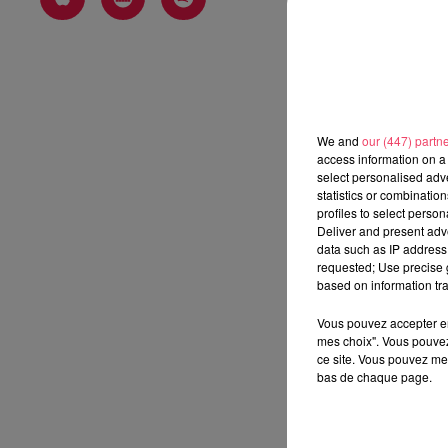
We and
our (447) partn
access information on a 
select personalised ad
statistics or combinatio
profiles to select person
Deliver and present adv
data such as IP address 
requested; Use precise g
based on information tra
Vous pouvez accepter en 
mes choix". Vous pouvez
ce site. Vous pouvez met
bas de chaque page.