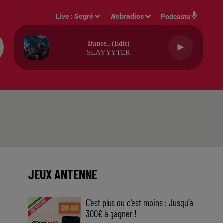
Live :
Segré
Webradios
Podcasts
Dance...(edit)
SLAYYYTER
JEUX ANTENNE
C'est plus ou c'est moins : Jusqu'à
300€ à gagner !