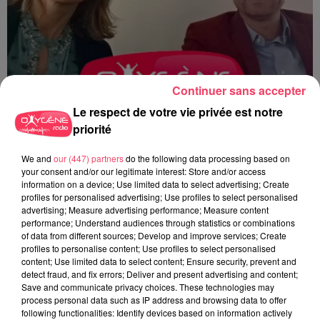
Continuer sans accepter
Le respect de votre vie privée est notre
priorité
We and
our (447) partners
do the following data processing based on
LMJ 04/22 - Droit de grève : quelles sont les règles ?
your consent and/or our legitimate interest: Store and/or access
information on a device; Use limited data to select advertising; Create
profiles for personalised advertising; Use profiles to select personalised
advertising; Measure advertising performance; Measure content
performance; Understand audiences through statistics or combinations
of data from different sources; Develop and improve services; Create
profiles to personalise content; Use profiles to select personalised
content; Use limited data to select content; Ensure security, prevent and
detect fraud, and fix errors; Deliver and present advertising and content;
Save and communicate privacy choices. These technologies may
process personal data such as IP address and browsing data to offer
following functionalities: Identify devices based on information actively