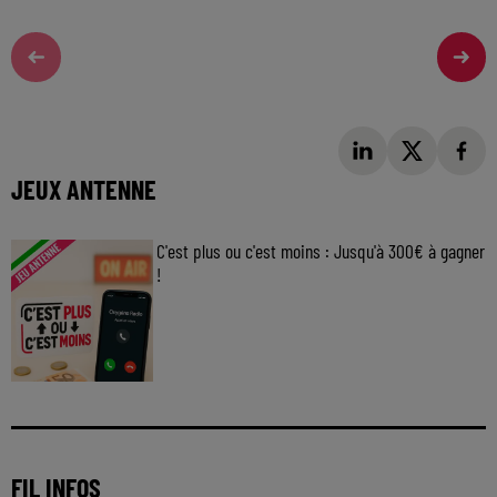
JEUX ANTENNE
C'est plus ou c'est moins : Jusqu'à 300€ à gagner
!
Jouez malin et visez le gros gain ! Chaque
jour à 8h50 avec Kris dans le Big Morning
FIL INFOS