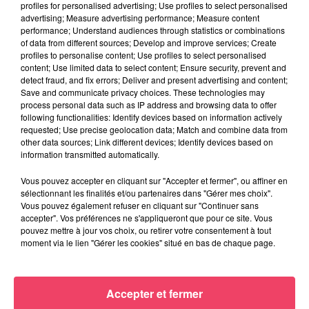
profiles for personalised advertising; Use profiles to select personalised
advertising; Measure advertising performance; Measure content
performance; Understand audiences through statistics or combinations
of data from different sources; Develop and improve services; Create
profiles to personalise content; Use profiles to select personalised
content; Use limited data to select content; Ensure security, prevent and
detect fraud, and fix errors; Deliver and present advertising and content;
Save and communicate privacy choices. These technologies may
process personal data such as IP address and browsing data to offer
following functionalities: Identify devices based on information actively
requested; Use precise geolocation data; Match and combine data from
other data sources; Link different devices; Identify devices based on
information transmitted automatically.
Vous pouvez accepter en cliquant sur "Accepter et fermer", ou affiner en
sélectionnant les finalités et/ou partenaires dans "Gérer mes choix".
Vous pouvez également refuser en cliquant sur "Continuer sans
29 juillet 2026
accepter". Vos préférences ne s'appliqueront que pour ce site. Vous
INCENDIE EN GIRONDE. « DIRE QU'ON N'A PAS EU PEUR, CE N'EST
pouvez mettre à jour vos choix, ou retirer votre consentement à tout
PAS...
moment via le lien "Gérer les cookies" situé en bas de chaque page.
JEUX
Accepter et fermer