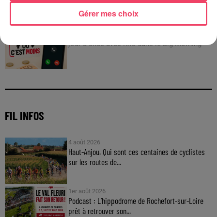
C'est plus ou c'est moins : Jusqu'à 300€ à gagner
Gérer mes choix
!
Jouez malin et visez le gros gain ! Chaque
jour à 8h50 avec Kris dans le Big Morning
FIL INFOS
4 août 2026
Haut-Anjou. Qui sont ces centaines de cyclistes
sur les routes de...
1er août 2026
Podcast : L’hippodrome de Rochefort-sur-Loire
prêt à retrouver son...