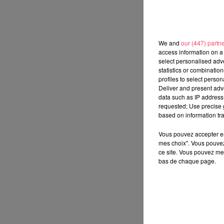
We and
our (447) partn
access information on a 
select personalised ad
statistics or combinatio
profiles to select person
Deliver and present adv
data such as IP address 
requested; Use precise g
based on information tra
Vous pouvez accepter en 
mes choix". Vous pouvez
ce site. Vous pouvez met
bas de chaque page.