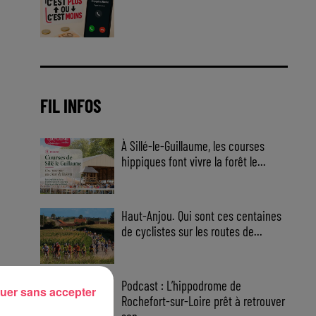
Jouez malin et visez le gros gain
! Chaque jour à 8h50 avec Kris
dans le Big Morning
FIL INFOS
À Sillé-le-Guillaume, les courses
hippiques font vivre la forêt le...
Haut-Anjou. Qui sont ces centaines
de cyclistes sur les routes de...
Podcast : L’hippodrome de
uer sans accepter
Rochefort-sur-Loire prêt à retrouver