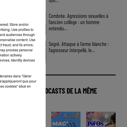
son...
Combrée. Agressions sexuelles à
l'ancien collège : un homme
erest: Store and/or
entendu...
tising; Use profiles to
tand audiences through
personalise content; Use
Segré. Attaque à l'arme blanche :
 fraud, and fix errors;
l'agresseur interpellé, le...
 may process personal
mation actively
vices; Identify devices
rtenaires dans "Gérer
s'appliqueront que pour
les cookies" situé en
AUTRES PODCASTS DE LA MÊME
CATÉGORIE