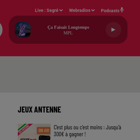
Live :
Segré
Webradios
Podcasts
Ça Faisait Longtemps
MPL
JEUX ANTENNE
C'est plus ou c'est moins : Jusqu'à
300€ à gagner !