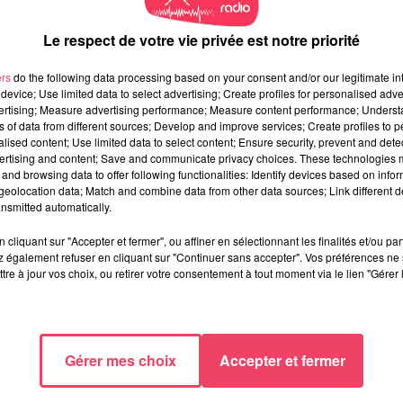
Le respect de votre vie privée est notre priorité
ers
do the following data processing based on your consent and/or our legitimate int
device; Use limited data to select advertising; Create profiles for personalised adver
vertising; Measure advertising performance; Measure content performance; Unders
ns of data from different sources; Develop and improve services; Create profiles to 
alised content; Use limited data to select content; Ensure security, prevent and detect
ertising and content; Save and communicate privacy choices. These technologies
and browsing data to offer following functionalities: Identify devices based on infor
eolocation data; Match and combine data from other data sources; Link different de
nsmitted automatically.
cliquant sur "Accepter et fermer", ou affiner en sélectionnant les finalités et/ou pa
 également refuser en cliquant sur "Continuer sans accepter". Vos préférences ne 
tre à jour vos choix, ou retirer votre consentement à tout moment via le lien "Gérer 
Gérer mes choix
Accepter et fermer