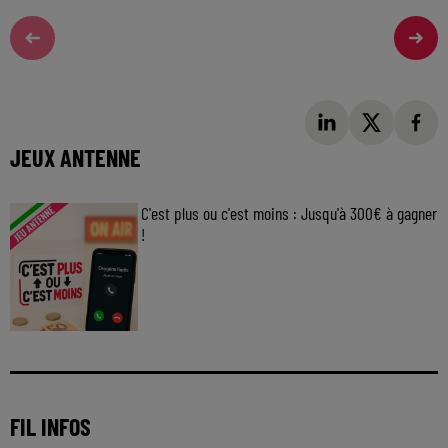
JEUX ANTENNE
C'est plus ou c'est moins : Jusqu'à 300€ à gagner
!
Jouez malin et visez le gros gain ! Chaque
jour à 8h50 avec Kris dans le Big Morning
FIL INFOS