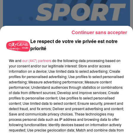
Continuer sans accepter
Le respect de votre vie privée est notre
priorité
We and
our (447) partners
do the following data processing based on
MAGSPORT SOIR 49 07/08/26
your consent and/or our legitimate interest: Store and/or access
information on a device; Use limited data to select advertising; Create
profiles for personalised advertising; Use profiles to select personalised
advertising; Measure advertising performance; Measure content
performance; Understand audiences through statistics or combinations
of data from different sources; Develop and improve services; Create
profiles to personalise content; Use profiles to select personalised
content; Use limited data to select content; Ensure security, prevent and
detect fraud, and fix errors; Deliver and present advertising and content;
Save and communicate privacy choices. These technologies may
process personal data such as IP address and browsing data to offer
following functionalities: Identify devices based on information actively
requested; Use precise geolocation data; Match and combine data from