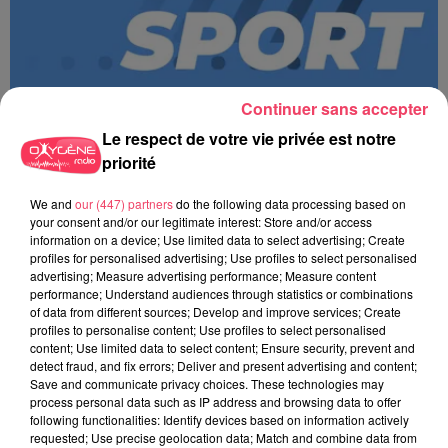
Continuer sans accepter
Le respect de votre vie privée est notre
priorité
We and
our (447) partners
do the following data processing based on
MAGSPORT SOIR 49 07/08/26
your consent and/or our legitimate interest: Store and/or access
information on a device; Use limited data to select advertising; Create
profiles for personalised advertising; Use profiles to select personalised
advertising; Measure advertising performance; Measure content
performance; Understand audiences through statistics or combinations
of data from different sources; Develop and improve services; Create
profiles to personalise content; Use profiles to select personalised
content; Use limited data to select content; Ensure security, prevent and
detect fraud, and fix errors; Deliver and present advertising and content;
Save and communicate privacy choices. These technologies may
process personal data such as IP address and browsing data to offer
following functionalities: Identify devices based on information actively
requested; Use precise geolocation data; Match and combine data from