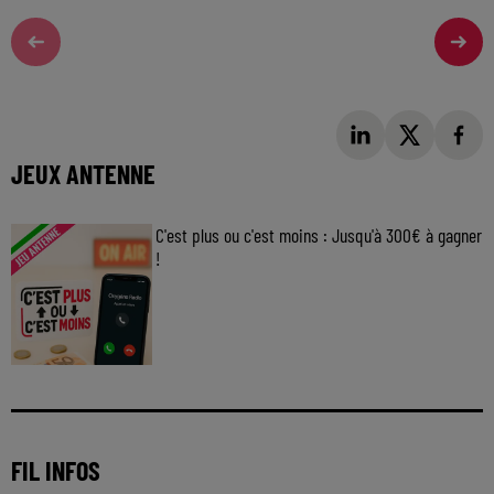
JEUX ANTENNE
C'est plus ou c'est moins : Jusqu'à 300€ à gagner
!
Jouez malin et visez le gros gain ! Chaque
jour à 8h50 avec Kris dans le Big Morning
FIL INFOS