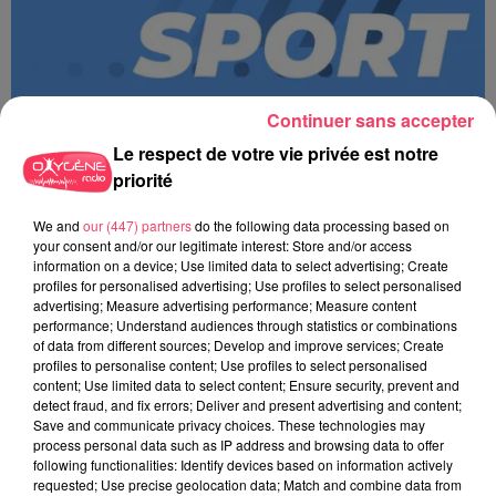
Continuer sans accepter
Le respect de votre vie privée est notre
priorité
We and
our (447) partners
do the following data processing based on
MAGSPORT MATIN 49 08/08/26
your consent and/or our legitimate interest: Store and/or access
information on a device; Use limited data to select advertising; Create
profiles for personalised advertising; Use profiles to select personalised
advertising; Measure advertising performance; Measure content
performance; Understand audiences through statistics or combinations
of data from different sources; Develop and improve services; Create
profiles to personalise content; Use profiles to select personalised
content; Use limited data to select content; Ensure security, prevent and
detect fraud, and fix errors; Deliver and present advertising and content;
Save and communicate privacy choices. These technologies may
process personal data such as IP address and browsing data to offer
following functionalities: Identify devices based on information actively
requested; Use precise geolocation data; Match and combine data from