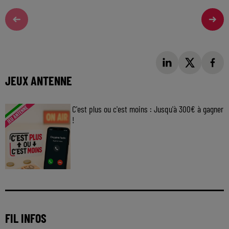
JEUX ANTENNE
C'est plus ou c'est moins : Jusqu'à 300€ à gagner
!
Jouez malin et visez le gros gain ! Chaque
jour à 8h50 avec Kris dans le Big Morning
FIL INFOS