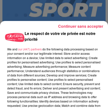
Continuer sans accepter
Le respect de votre vie privée est notre
priorité
We and
our (447) partners
do the following data processing based on
MAGSPORT SOIR 49 06/08/26
your consent and/or our legitimate interest: Store and/or access
information on a device; Use limited data to select advertising; Create
profiles for personalised advertising; Use profiles to select personalised
advertising; Measure advertising performance; Measure content
performance; Understand audiences through statistics or combinations
of data from different sources; Develop and improve services; Create
profiles to personalise content; Use profiles to select personalised
content; Use limited data to select content; Ensure security, prevent and
detect fraud, and fix errors; Deliver and present advertising and content;
Save and communicate privacy choices. These technologies may
process personal data such as IP address and browsing data to offer
following functionalities: Identify devices based on information actively
requested; Use precise geolocation data; Match and combine data from