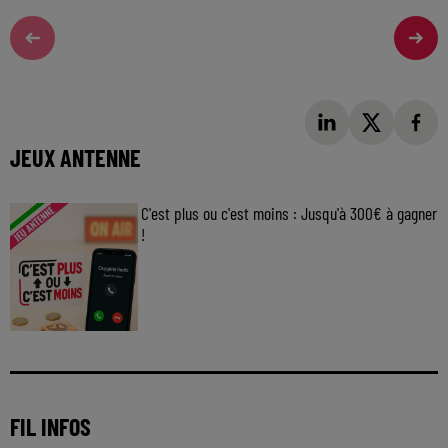
JEUX ANTENNE
C'est plus ou c'est moins : Jusqu'à 300€ à gagner
!
Jouez malin et visez le gros gain ! Chaque
jour à 8h50 avec Kris dans le Big Morning
FIL INFOS