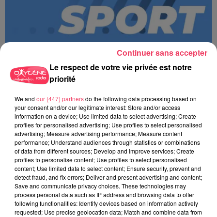
Continuer sans accepter
Le respect de votre vie privée est notre
priorité
We and
our (447) partners
do the following data processing based on
MAGSPORT SOIR 49 06/08/26
your consent and/or our legitimate interest: Store and/or access
information on a device; Use limited data to select advertising; Create
profiles for personalised advertising; Use profiles to select personalised
advertising; Measure advertising performance; Measure content
performance; Understand audiences through statistics or combinations
of data from different sources; Develop and improve services; Create
profiles to personalise content; Use profiles to select personalised
content; Use limited data to select content; Ensure security, prevent and
detect fraud, and fix errors; Deliver and present advertising and content;
Save and communicate privacy choices. These technologies may
process personal data such as IP address and browsing data to offer
following functionalities: Identify devices based on information actively
requested; Use precise geolocation data; Match and combine data from