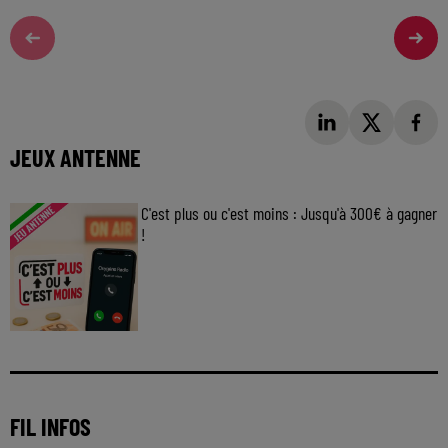
JEUX ANTENNE
C'est plus ou c'est moins : Jusqu'à 300€ à gagner
!
Jouez malin et visez le gros gain ! Chaque
jour à 8h50 avec Kris dans le Big Morning
FIL INFOS