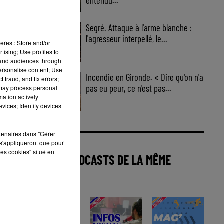
entendu...
Segré. Attaque à l'arme blanche :
l'agresseur interpellé, le...
erest: Store and/or
tising; Use profiles to
tand audiences through
personalise content; Use
Incendie en Gironde. « Dire qu'on n'a
 fraud, and fix errors;
pas eu peur, ce n'est pas...
 may process personal
mation actively
vices; Identify devices
rtenaires dans "Gérer
s'appliqueront que pour
les cookies" situé en
AUTRES PODCASTS DE LA MÊME
CATÉGORIE