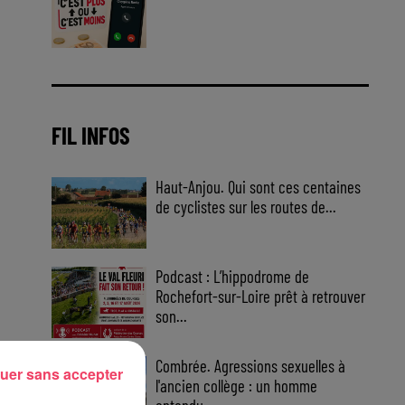
Jouez malin et visez le gros gain
! Chaque jour à 8h50 avec Kris
dans le Big Morning
FIL INFOS
Haut-Anjou. Qui sont ces centaines
de cyclistes sur les routes de...
Podcast : L’hippodrome de
Rochefort-sur-Loire prêt à retrouver
son...
Combrée. Agressions sexuelles à
uer sans accepter
l'ancien collège : un homme