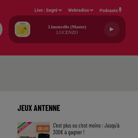
Live :
Segré
Webradios
Podcasts
Limoncello (master)
LUCENZO
JEUX ANTENNE
C'est plus ou c'est moins : Jusqu'à
300€ à gagner !