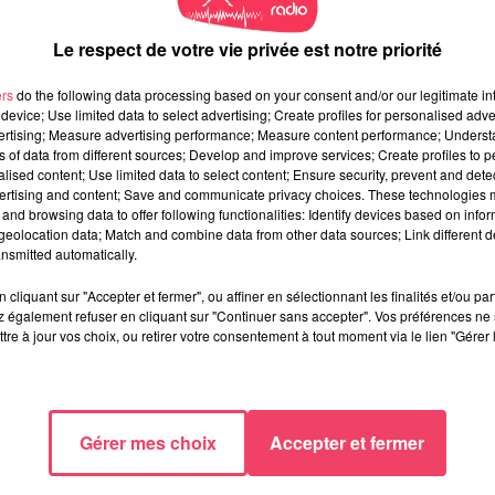
Le respect de votre vie privée est notre priorité
ers
do the following data processing based on your consent and/or our legitimate int
device; Use limited data to select advertising; Create profiles for personalised adver
vertising; Measure advertising performance; Measure content performance; Unders
ns of data from different sources; Develop and improve services; Create profiles to 
alised content; Use limited data to select content; Ensure security, prevent and detect
ertising and content; Save and communicate privacy choices. These technologies
and browsing data to offer following functionalities: Identify devices based on infor
eolocation data; Match and combine data from other data sources; Link different de
nsmitted automatically.
cliquant sur "Accepter et fermer", ou affiner en sélectionnant les finalités et/ou pa
 également refuser en cliquant sur "Continuer sans accepter". Vos préférences ne 
tre à jour vos choix, ou retirer votre consentement à tout moment via le lien "Gérer 
Gérer mes choix
Accepter et fermer