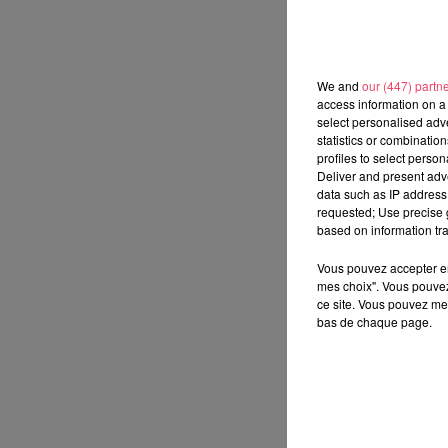
We and
our (447) partn
access information on a 
select personalised ad
statistics or combinatio
profiles to select person
Deliver and present adv
data such as IP address 
requested; Use precise g
based on information tra
Vous pouvez accepter en 
mes choix". Vous pouvez
ce site. Vous pouvez met
bas de chaque page.