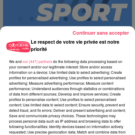
Continuer sans accepter
Le respect de votre vie privée est notre
priorité
We and
our (447) partners
do the following data processing based on
MAGSPORT SOIR 49 06/08/26
your consent and/or our legitimate interest: Store and/or access
information on a device; Use limited data to select advertising; Create
profiles for personalised advertising; Use profiles to select personalised
advertising; Measure advertising performance; Measure content
performance; Understand audiences through statistics or combinations
of data from different sources; Develop and improve services; Create
profiles to personalise content; Use profiles to select personalised
content; Use limited data to select content; Ensure security, prevent and
detect fraud, and fix errors; Deliver and present advertising and content;
Save and communicate privacy choices. These technologies may
process personal data such as IP address and browsing data to offer
following functionalities: Identify devices based on information actively
requested; Use precise geolocation data; Match and combine data from