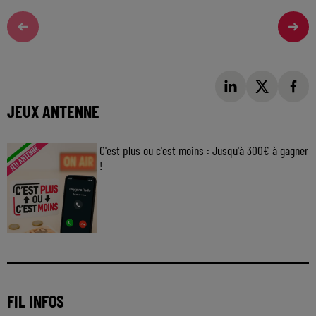
JEUX ANTENNE
C'est plus ou c'est moins : Jusqu'à 300€ à gagner
!
Jouez malin et visez le gros gain ! Chaque
jour à 8h50 avec Kris dans le Big Morning
FIL INFOS