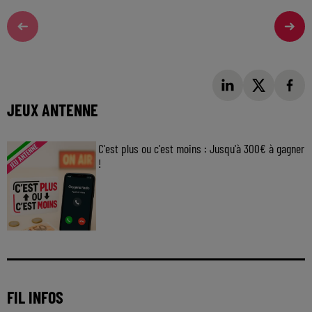
JEUX ANTENNE
C'est plus ou c'est moins : Jusqu'à 300€ à gagner
!
Jouez malin et visez le gros gain ! Chaque
jour à 8h50 avec Kris dans le Big Morning
FIL INFOS