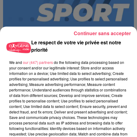
Continuer sans accepter
Le respect de votre vie privée est notre
priorité
We and
our (447) partners
do the following data processing based on
MAGSPORT MATIN 49 08/08/26
your consent and/or our legitimate interest: Store and/or access
information on a device; Use limited data to select advertising; Create
profiles for personalised advertising; Use profiles to select personalised
advertising; Measure advertising performance; Measure content
performance; Understand audiences through statistics or combinations
of data from different sources; Develop and improve services; Create
profiles to personalise content; Use profiles to select personalised
content; Use limited data to select content; Ensure security, prevent and
detect fraud, and fix errors; Deliver and present advertising and content;
Save and communicate privacy choices. These technologies may
process personal data such as IP address and browsing data to offer
following functionalities: Identify devices based on information actively
requested; Use precise geolocation data; Match and combine data from