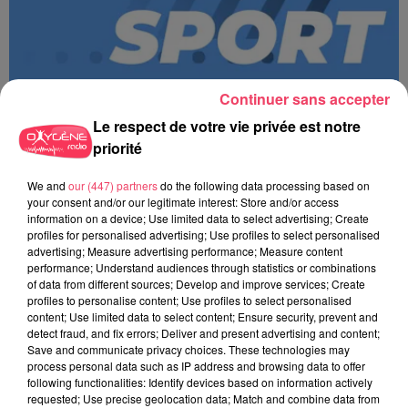
Continuer sans accepter
Le respect de votre vie privée est notre
priorité
We and
our (447) partners
do the following data processing based on
MAGSPORT MATIN 49 08/08/26
your consent and/or our legitimate interest: Store and/or access
information on a device; Use limited data to select advertising; Create
profiles for personalised advertising; Use profiles to select personalised
advertising; Measure advertising performance; Measure content
performance; Understand audiences through statistics or combinations
of data from different sources; Develop and improve services; Create
profiles to personalise content; Use profiles to select personalised
content; Use limited data to select content; Ensure security, prevent and
detect fraud, and fix errors; Deliver and present advertising and content;
Save and communicate privacy choices. These technologies may
process personal data such as IP address and browsing data to offer
following functionalities: Identify devices based on information actively
requested; Use precise geolocation data; Match and combine data from