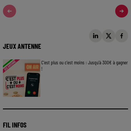
JEUX ANTENNE
C'est plus ou c'est moins : Jusqu'à 300€ à gagner
!
Jouez malin et visez le gros gain ! Chaque
jour à 8h50 avec Kris dans le Big Morning
FIL INFOS