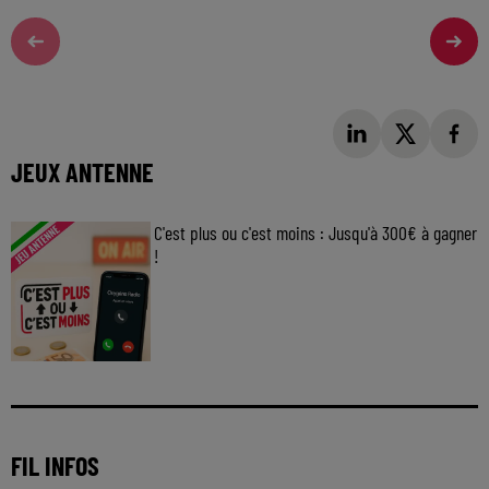
JEUX ANTENNE
C'est plus ou c'est moins : Jusqu'à 300€ à gagner
!
Jouez malin et visez le gros gain ! Chaque
jour à 8h50 avec Kris dans le Big Morning
FIL INFOS