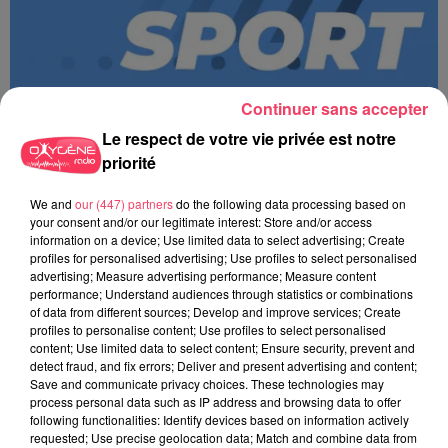
Continuer sans accepter
Le respect de votre vie privée est notre
priorité
We and
our (447) partners
do the following data processing based on
MAGSPORT MATIN 49 08/08/26
your consent and/or our legitimate interest: Store and/or access
information on a device; Use limited data to select advertising; Create
profiles for personalised advertising; Use profiles to select personalised
advertising; Measure advertising performance; Measure content
performance; Understand audiences through statistics or combinations
of data from different sources; Develop and improve services; Create
profiles to personalise content; Use profiles to select personalised
content; Use limited data to select content; Ensure security, prevent and
detect fraud, and fix errors; Deliver and present advertising and content;
Save and communicate privacy choices. These technologies may
process personal data such as IP address and browsing data to offer
following functionalities: Identify devices based on information actively
requested; Use precise geolocation data; Match and combine data from