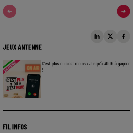
JEUX ANTENNE
C'est plus ou c'est moins : Jusqu'à 300€ à gagner
!
Jouez malin et visez le gros gain ! Chaque
jour à 8h50 avec Kris dans le Big Morning
FIL INFOS