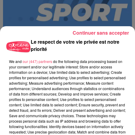
Continuer sans accepter
Le respect de votre vie privée est notre
priorité
We and
our (447) partners
do the following data processing based on
MAGSPORT SOIR 49 06/08/26
your consent and/or our legitimate interest: Store and/or access
information on a device; Use limited data to select advertising; Create
profiles for personalised advertising; Use profiles to select personalised
advertising; Measure advertising performance; Measure content
performance; Understand audiences through statistics or combinations
of data from different sources; Develop and improve services; Create
profiles to personalise content; Use profiles to select personalised
content; Use limited data to select content; Ensure security, prevent and
detect fraud, and fix errors; Deliver and present advertising and content;
Save and communicate privacy choices. These technologies may
process personal data such as IP address and browsing data to offer
following functionalities: Identify devices based on information actively
requested; Use precise geolocation data; Match and combine data from