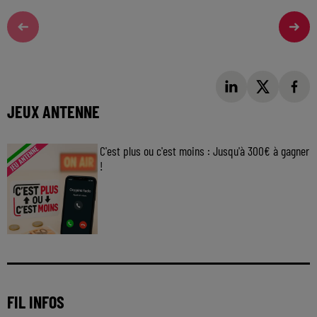
JEUX ANTENNE
C'est plus ou c'est moins : Jusqu'à 300€ à gagner
!
Jouez malin et visez le gros gain ! Chaque
jour à 8h50 avec Kris dans le Big Morning
FIL INFOS