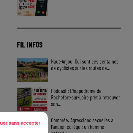
Jouez malin et visez le gros gain
! Chaque jour à 8h50 avec Kris
dans le Big Morning
FIL INFOS
Haut-Anjou. Qui sont ces centaines
de cyclistes sur les routes de...
Podcast : L’hippodrome de
Rochefort-sur-Loire prêt à retrouver
son...
Combrée. Agressions sexuelles à
uer sans accepter
l'ancien collège : un homme