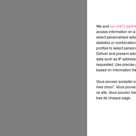
We and
our (447) partn
access information on a 
select personalised ad
statistics or combinatio
profiles to select person
Deliver and present adv
data such as IP address 
requested; Use precise g
based on information tra
Vous pouvez accepter en 
mes choix". Vous pouvez
ce site. Vous pouvez met
bas de chaque page.