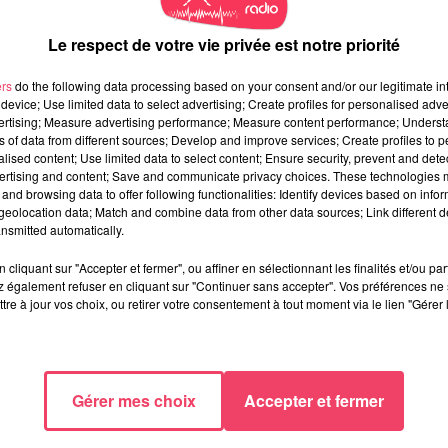
Le respect de votre vie privée est notre priorité
ers
do the following data processing based on your consent and/or our legitimate int
device; Use limited data to select advertising; Create profiles for personalised adver
vertising; Measure advertising performance; Measure content performance; Unders
ns of data from different sources; Develop and improve services; Create profiles to 
alised content; Use limited data to select content; Ensure security, prevent and detect
ertising and content; Save and communicate privacy choices. These technologies
and browsing data to offer following functionalities: Identify devices based on infor
eolocation data; Match and combine data from other data sources; Link different de
nsmitted automatically.
cliquant sur "Accepter et fermer", ou affiner en sélectionnant les finalités et/ou pa
 également refuser en cliquant sur "Continuer sans accepter". Vos préférences ne 
tre à jour vos choix, ou retirer votre consentement à tout moment via le lien "Gérer 
Gérer mes choix
Accepter et fermer