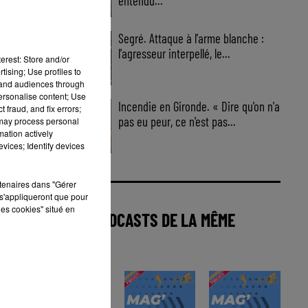
entendu...
Segré. Attaque à l'arme blanche :
l'agresseur interpellé, le...
erest: Store and/or
tising; Use profiles to
tand audiences through
personalise content; Use
Incendie en Gironde. « Dire qu'on n'a
 fraud, and fix errors;
pas eu peur, ce n'est pas...
 may process personal
mation actively
vices; Identify devices
rtenaires dans "Gérer
s'appliqueront que pour
les cookies" situé en
AUTRES PODCASTS DE LA MÊME
CATÉGORIE