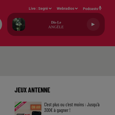
Live :
Segré
Webradios
Podcasts
Dis-Le
ANGÈLE
JEUX ANTENNE
C'est plus ou c'est moins : Jusqu'à
300€ à gagner !