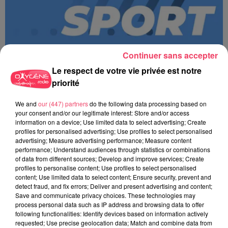
Continuer sans accepter
Le respect de votre vie privée est notre
priorité
We and
our (447) partners
do the following data processing based on
MAGSPORT SOIR 49 07/08/26
your consent and/or our legitimate interest: Store and/or access
information on a device; Use limited data to select advertising; Create
profiles for personalised advertising; Use profiles to select personalised
advertising; Measure advertising performance; Measure content
performance; Understand audiences through statistics or combinations
of data from different sources; Develop and improve services; Create
profiles to personalise content; Use profiles to select personalised
content; Use limited data to select content; Ensure security, prevent and
detect fraud, and fix errors; Deliver and present advertising and content;
Save and communicate privacy choices. These technologies may
process personal data such as IP address and browsing data to offer
following functionalities: Identify devices based on information actively
requested; Use precise geolocation data; Match and combine data from