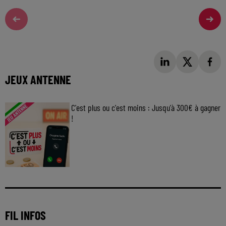
JEUX ANTENNE
C'est plus ou c'est moins : Jusqu'à 300€ à gagner
!
Jouez malin et visez le gros gain ! Chaque
jour à 8h50 avec Kris dans le Big Morning
FIL INFOS