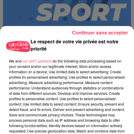
Continuer sans accepter
Le respect de votre vie privée est notre
priorité
We and
our (447) partners
do the following data processing based on
MAGSPORT MATIN 49 08/08/26
your consent and/or our legitimate interest: Store and/or access
information on a device; Use limited data to select advertising; Create
profiles for personalised advertising; Use profiles to select personalised
advertising; Measure advertising performance; Measure content
performance; Understand audiences through statistics or combinations
of data from different sources; Develop and improve services; Create
profiles to personalise content; Use profiles to select personalised
content; Use limited data to select content; Ensure security, prevent and
detect fraud, and fix errors; Deliver and present advertising and content;
Save and communicate privacy choices. These technologies may
process personal data such as IP address and browsing data to offer
following functionalities: Identify devices based on information actively
requested; Use precise geolocation data; Match and combine data from