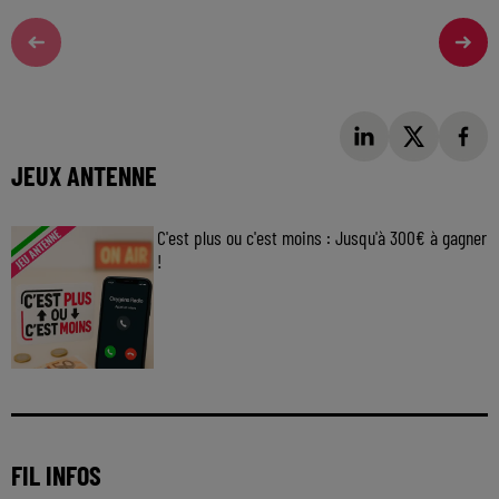
JEUX ANTENNE
C'est plus ou c'est moins : Jusqu'à 300€ à gagner
!
Jouez malin et visez le gros gain ! Chaque
jour à 8h50 avec Kris dans le Big Morning
FIL INFOS