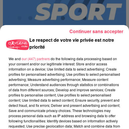
Continuer sans accepter
Le respect de votre vie privée est notre
priorité
We and
our (447) partners
do the following data processing based on
MAGSPORT MATIN 49 07/08/26
your consent and/or our legitimate interest: Store and/or access
information on a device; Use limited data to select advertising; Create
profiles for personalised advertising; Use profiles to select personalised
advertising; Measure advertising performance; Measure content
performance; Understand audiences through statistics or combinations
of data from different sources; Develop and improve services; Create
profiles to personalise content; Use profiles to select personalised
content; Use limited data to select content; Ensure security, prevent and
detect fraud, and fix errors; Deliver and present advertising and content;
Save and communicate privacy choices. These technologies may
process personal data such as IP address and browsing data to offer
following functionalities: Identify devices based on information actively
requested; Use precise geolocation data; Match and combine data from