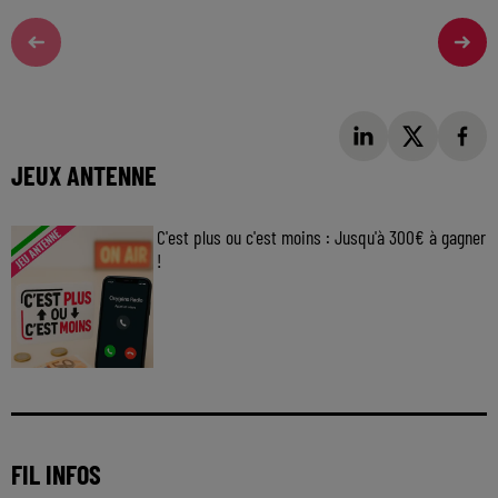
JEUX ANTENNE
C'est plus ou c'est moins : Jusqu'à 300€ à gagner
!
Jouez malin et visez le gros gain ! Chaque
jour à 8h50 avec Kris dans le Big Morning
FIL INFOS