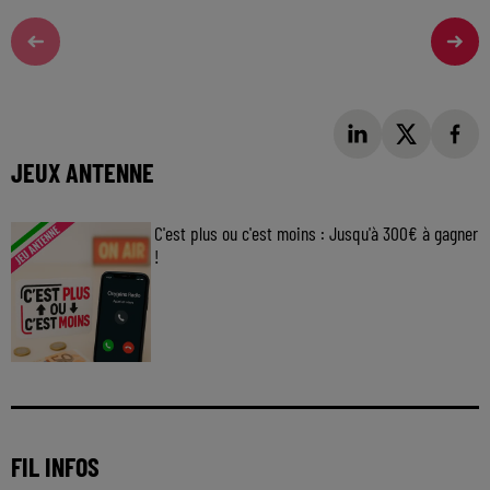
JEUX ANTENNE
C'est plus ou c'est moins : Jusqu'à 300€ à gagner
!
Jouez malin et visez le gros gain ! Chaque
jour à 8h50 avec Kris dans le Big Morning
FIL INFOS