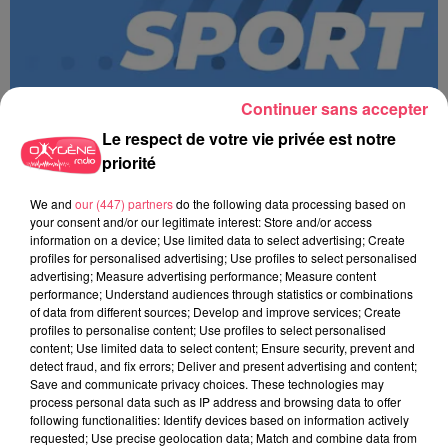
Continuer sans accepter
Le respect de votre vie privée est notre
priorité
We and
our (447) partners
do the following data processing based on
MAGSPORT MATIN 49 08/08/26
your consent and/or our legitimate interest: Store and/or access
information on a device; Use limited data to select advertising; Create
profiles for personalised advertising; Use profiles to select personalised
advertising; Measure advertising performance; Measure content
performance; Understand audiences through statistics or combinations
of data from different sources; Develop and improve services; Create
profiles to personalise content; Use profiles to select personalised
content; Use limited data to select content; Ensure security, prevent and
detect fraud, and fix errors; Deliver and present advertising and content;
Save and communicate privacy choices. These technologies may
process personal data such as IP address and browsing data to offer
following functionalities: Identify devices based on information actively
requested; Use precise geolocation data; Match and combine data from