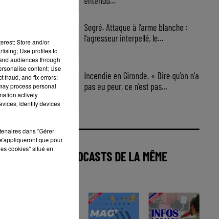
entendu...
Segré. Attaque à l'arme blanche :
l'agresseur interpellé, le...
erest: Store and/or
tising; Use profiles to
tand audiences through
personalise content; Use
Incendie en Gironde. « Dire qu'on n'a
 fraud, and fix errors;
pas eu peur, ce n'est pas...
 may process personal
mation actively
vices; Identify devices
rtenaires dans "Gérer
s'appliqueront que pour
les cookies" situé en
AUTRES PODCASTS DE LA MÊME
CATÉGORIE