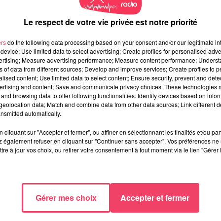
Le respect de votre vie privée est notre priorité
ers
do the following data processing based on your consent and/or our legitimate int
device; Use limited data to select advertising; Create profiles for personalised adver
vertising; Measure advertising performance; Measure content performance; Unders
ns of data from different sources; Develop and improve services; Create profiles to 
alised content; Use limited data to select content; Ensure security, prevent and detect
ertising and content; Save and communicate privacy choices. These technologies
and browsing data to offer following functionalities: Identify devices based on infor
eolocation data; Match and combine data from other data sources; Link different de
nsmitted automatically.
cliquant sur "Accepter et fermer", ou affiner en sélectionnant les finalités et/ou pa
 également refuser en cliquant sur "Continuer sans accepter". Vos préférences ne 
tre à jour vos choix, ou retirer votre consentement à tout moment via le lien "Gérer 
Gérer mes choix
Accepter et fermer