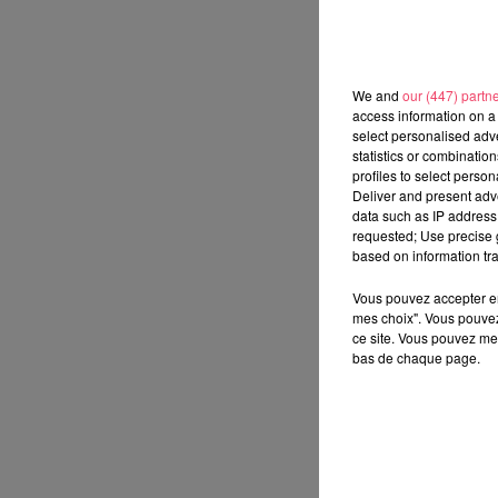
We and
our (447) partn
access information on a 
select personalised ad
statistics or combinatio
profiles to select person
Deliver and present adv
data such as IP address 
requested; Use precise g
based on information tra
Vous pouvez accepter en 
mes choix". Vous pouvez
ce site. Vous pouvez met
bas de chaque page.