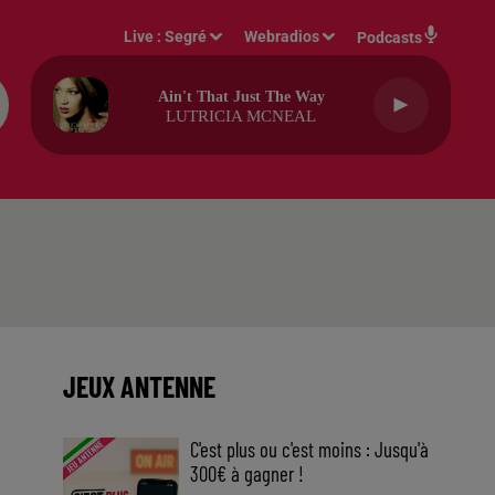
Live :
Segré
Webradios
Podcasts
Ain't That Just The Way
LUTRICIA MCNEAL
JEUX ANTENNE
C'est plus ou c'est moins : Jusqu'à
300€ à gagner !