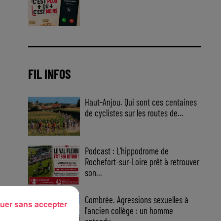
Jouez malin et visez le gros gain
! Chaque jour à 8h50 avec Kris
dans le Big Morning
FIL INFOS
Haut-Anjou. Qui sont ces centaines
de cyclistes sur les routes de...
Podcast : L’hippodrome de
Rochefort-sur-Loire prêt à retrouver
son...
Combrée. Agressions sexuelles à
uer sans accepter
l'ancien collège : un homme