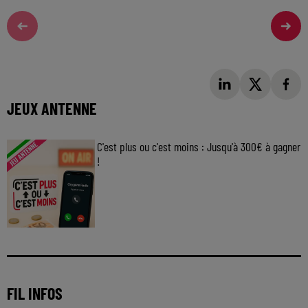
JEUX ANTENNE
C'est plus ou c'est moins : Jusqu'à 300€ à gagner
!
Jouez malin et visez le gros gain ! Chaque
jour à 8h50 avec Kris dans le Big Morning
FIL INFOS