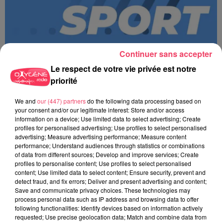
Continuer sans accepter
Le respect de votre vie privée est notre
priorité
We and
our (447) partners
do the following data processing based on
MAGSPORT MATIN 49 08/08/26
your consent and/or our legitimate interest: Store and/or access
information on a device; Use limited data to select advertising; Create
profiles for personalised advertising; Use profiles to select personalised
advertising; Measure advertising performance; Measure content
performance; Understand audiences through statistics or combinations
of data from different sources; Develop and improve services; Create
profiles to personalise content; Use profiles to select personalised
content; Use limited data to select content; Ensure security, prevent and
detect fraud, and fix errors; Deliver and present advertising and content;
Save and communicate privacy choices. These technologies may
process personal data such as IP address and browsing data to offer
following functionalities: Identify devices based on information actively
requested; Use precise geolocation data; Match and combine data from