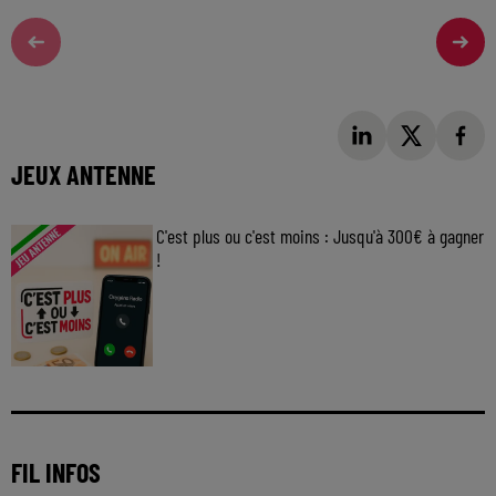
JEUX ANTENNE
C'est plus ou c'est moins : Jusqu'à 300€ à gagner
!
Jouez malin et visez le gros gain ! Chaque
jour à 8h50 avec Kris dans le Big Morning
FIL INFOS