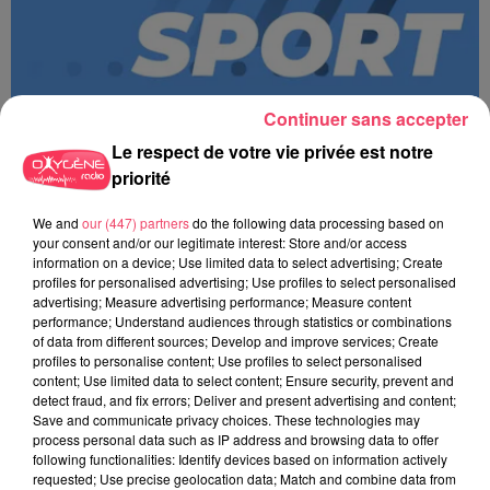
Continuer sans accepter
Le respect de votre vie privée est notre
priorité
We and
our (447) partners
do the following data processing based on
MAGSPORT SOIR 49 07/08/26
your consent and/or our legitimate interest: Store and/or access
information on a device; Use limited data to select advertising; Create
profiles for personalised advertising; Use profiles to select personalised
advertising; Measure advertising performance; Measure content
performance; Understand audiences through statistics or combinations
of data from different sources; Develop and improve services; Create
profiles to personalise content; Use profiles to select personalised
content; Use limited data to select content; Ensure security, prevent and
detect fraud, and fix errors; Deliver and present advertising and content;
Save and communicate privacy choices. These technologies may
process personal data such as IP address and browsing data to offer
following functionalities: Identify devices based on information actively
requested; Use precise geolocation data; Match and combine data from