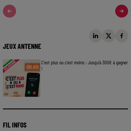
JEUX ANTENNE
C'est plus ou c'est moins : Jusqu'à 300€ à gagner
!
Jouez malin et visez le gros gain ! Chaque
jour à 8h50 avec Kris dans le Big Morning
FIL INFOS