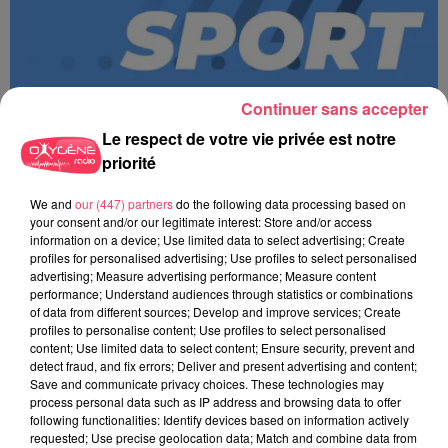
Continuer sans accepter
Le respect de votre vie privée est notre
priorité
We and
our (447) partners
do the following data processing based on
MAGSPORT MATIN 49 08/08/26
your consent and/or our legitimate interest: Store and/or access
information on a device; Use limited data to select advertising; Create
profiles for personalised advertising; Use profiles to select personalised
advertising; Measure advertising performance; Measure content
performance; Understand audiences through statistics or combinations
of data from different sources; Develop and improve services; Create
profiles to personalise content; Use profiles to select personalised
content; Use limited data to select content; Ensure security, prevent and
detect fraud, and fix errors; Deliver and present advertising and content;
Save and communicate privacy choices. These technologies may
process personal data such as IP address and browsing data to offer
following functionalities: Identify devices based on information actively
requested; Use precise geolocation data; Match and combine data from