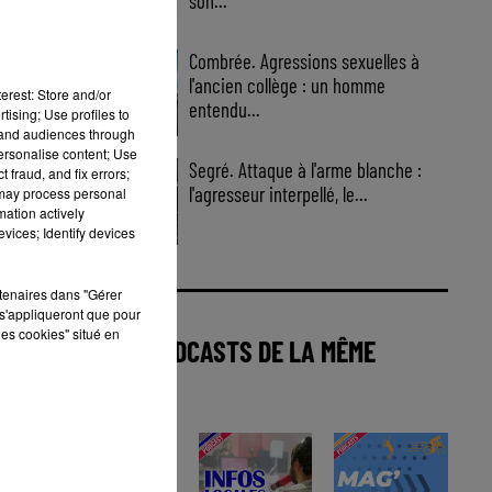
son...
Combrée. Agressions sexuelles à
l'ancien collège : un homme
erest: Store and/or
entendu...
tising; Use profiles to
tand audiences through
personalise content; Use
Segré. Attaque à l'arme blanche :
 fraud, and fix errors;
l'agresseur interpellé, le...
 may process personal
mation actively
vices; Identify devices
rtenaires dans "Gérer
s'appliqueront que pour
les cookies" situé en
AUTRES PODCASTS DE LA MÊME
CATÉGORIE