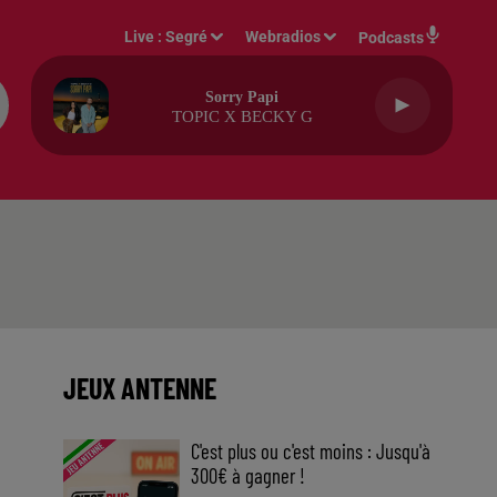
Live :
Segré
Webradios
Podcasts
Sorry Papi
TOPIC X BECKY G
JEUX ANTENNE
C'est plus ou c'est moins : Jusqu'à
300€ à gagner !