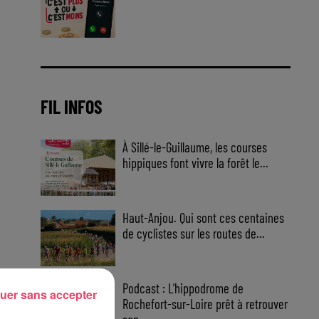
Jouez malin et visez le gros gain
! Chaque jour à 8h50 avec Kris
dans le Big Morning
FIL INFOS
À Sillé-le-Guillaume, les courses
hippiques font vivre la forêt le...
Haut-Anjou. Qui sont ces centaines
de cyclistes sur les routes de...
Podcast : L’hippodrome de
uer sans accepter
Rochefort-sur-Loire prêt à retrouver