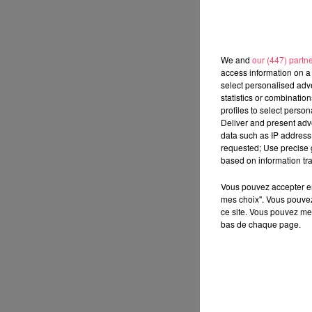
We and
our (447) partn
access information on a 
select personalised ad
statistics or combinatio
profiles to select person
Deliver and present adv
data such as IP address 
requested; Use precise g
based on information tra
Vous pouvez accepter en 
mes choix". Vous pouvez
ce site. Vous pouvez met
bas de chaque page.