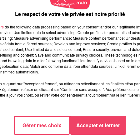
Le respect de votre vie privée est notre priorité
ers
do the following data processing based on your consent and/or our legitimate int
device; Use limited data to select advertising; Create profiles for personalised adver
vertising; Measure advertising performance; Measure content performance; Unders
ns of data from different sources; Develop and improve services; Create profiles to 
alised content; Use limited data to select content; Ensure security, prevent and detect
ertising and content; Save and communicate privacy choices. These technologies
and browsing data to offer following functionalities: Identify devices based on infor
eolocation data; Match and combine data from other data sources; Link different de
nsmitted automatically.
cliquant sur "Accepter et fermer", ou affiner en sélectionnant les finalités et/ou pa
 également refuser en cliquant sur "Continuer sans accepter". Vos préférences ne 
tre à jour vos choix, ou retirer votre consentement à tout moment via le lien "Gérer 
Gérer mes choix
Accepter et fermer