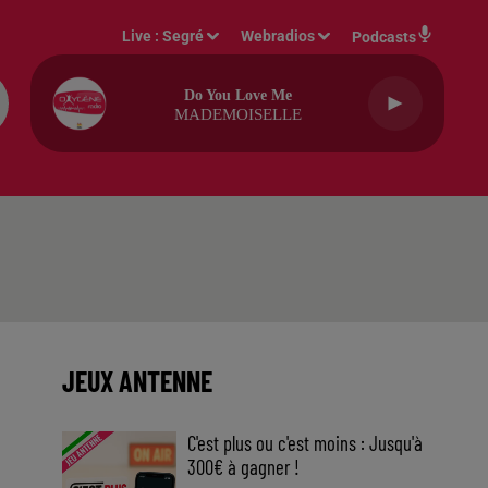
Live :
Segré
Webradios
Podcasts
Do You Love Me
MADEMOISELLE
JEUX ANTENNE
C'est plus ou c'est moins : Jusqu'à
300€ à gagner !