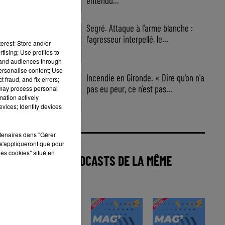
entendu...
Segré. Attaque à l'arme blanche :
l'agresseur interpellé, le...
erest: Store and/or
tising; Use profiles to
tand audiences through
personalise content; Use
Incendie en Gironde. « Dire qu'on n'a
 fraud, and fix errors;
pas eu peur, ce n'est pas...
 may process personal
mation actively
vices; Identify devices
rtenaires dans "Gérer
s'appliqueront que pour
les cookies" situé en
AUTRES PODCASTS DE LA MÊME
CATÉGORIE