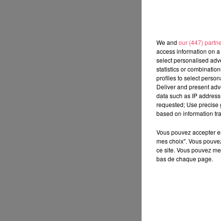
We and
our (447) partn
access information on a 
select personalised ad
statistics or combinatio
profiles to select person
Deliver and present adv
data such as IP address 
requested; Use precise g
based on information tra
Vous pouvez accepter en 
mes choix". Vous pouvez
ce site. Vous pouvez met
bas de chaque page.