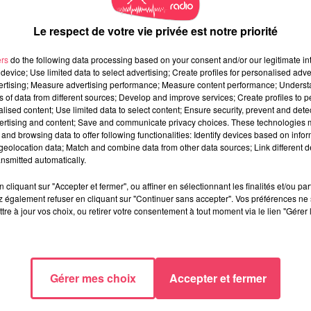
Le respect de votre vie privée est notre priorité
ers
do the following data processing based on your consent and/or our legitimate int
device; Use limited data to select advertising; Create profiles for personalised adver
vertising; Measure advertising performance; Measure content performance; Unders
ns of data from different sources; Develop and improve services; Create profiles to 
alised content; Use limited data to select content; Ensure security, prevent and detect
ertising and content; Save and communicate privacy choices. These technologies
and browsing data to offer following functionalities: Identify devices based on infor
eolocation data; Match and combine data from other data sources; Link different de
nsmitted automatically.
cliquant sur "Accepter et fermer", ou affiner en sélectionnant les finalités et/ou pa
 également refuser en cliquant sur "Continuer sans accepter". Vos préférences ne 
tre à jour vos choix, ou retirer votre consentement à tout moment via le lien "Gérer 
Gérer mes choix
Accepter et fermer