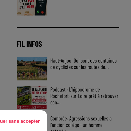
Jouez malin et visez le gros gain
! Chaque jour à 8h50 avec Kris
dans le Big Morning
FIL INFOS
Haut-Anjou. Qui sont ces centaines
de cyclistes sur les routes de...
Podcast : L’hippodrome de
Rochefort-sur-Loire prêt à retrouver
son...
Combrée. Agressions sexuelles à
uer sans accepter
l'ancien collège : un homme