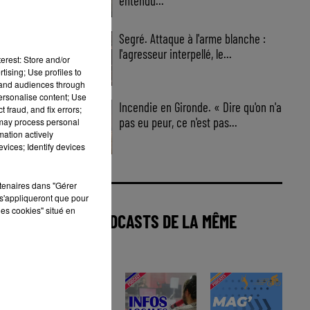
entendu...
Segré. Attaque à l'arme blanche :
l'agresseur interpellé, le...
erest: Store and/or
tising; Use profiles to
tand audiences through
personalise content; Use
Incendie en Gironde. « Dire qu'on n'a
 fraud, and fix errors;
pas eu peur, ce n'est pas...
 may process personal
mation actively
vices; Identify devices
rtenaires dans "Gérer
s'appliqueront que pour
les cookies" situé en
AUTRES PODCASTS DE LA MÊME
CATÉGORIE