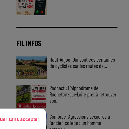
Jouez malin et visez le gros gain
! Chaque jour à 8h50 avec Kris
dans le Big Morning
FIL INFOS
Haut-Anjou. Qui sont ces centaines
de cyclistes sur les routes de...
Podcast : L’hippodrome de
Rochefort-sur-Loire prêt à retrouver
son...
Combrée. Agressions sexuelles à
uer sans accepter
l'ancien collège : un homme