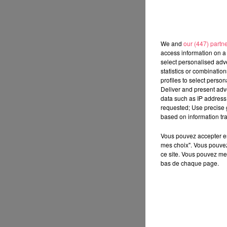
We and
our (447) partn
access information on a 
select personalised ad
statistics or combinatio
profiles to select person
Deliver and present adv
data such as IP address 
requested; Use precise g
based on information tra
Vous pouvez accepter en 
mes choix". Vous pouvez
ce site. Vous pouvez met
bas de chaque page.