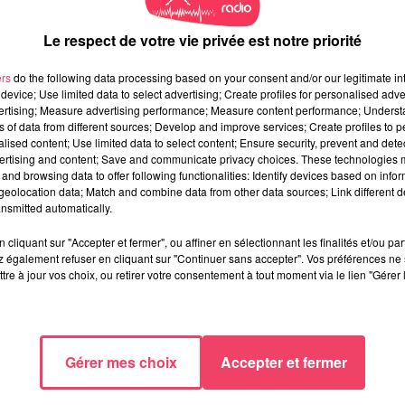
Le respect de votre vie privée est notre priorité
ers
do the following data processing based on your consent and/or our legitimate int
device; Use limited data to select advertising; Create profiles for personalised adver
vertising; Measure advertising performance; Measure content performance; Unders
ns of data from different sources; Develop and improve services; Create profiles to 
alised content; Use limited data to select content; Ensure security, prevent and detect
ertising and content; Save and communicate privacy choices. These technologies
and browsing data to offer following functionalities: Identify devices based on infor
eolocation data; Match and combine data from other data sources; Link different de
nsmitted automatically.
cliquant sur "Accepter et fermer", ou affiner en sélectionnant les finalités et/ou pa
 également refuser en cliquant sur "Continuer sans accepter". Vos préférences ne 
tre à jour vos choix, ou retirer votre consentement à tout moment via le lien "Gérer 
Gérer mes choix
Accepter et fermer