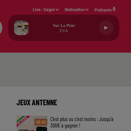
Live :
Segré
Webradios
Podcasts
Sur La Piste
EVA
JEUX ANTENNE
C'est plus ou c'est moins : Jusqu'à
300€ à gagner !