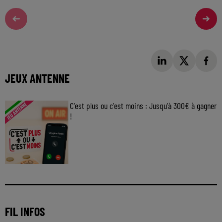
JEUX ANTENNE
C'est plus ou c'est moins : Jusqu'à 300€ à gagner
!
Jouez malin et visez le gros gain ! Chaque
jour à 8h50 avec Kris dans le Big Morning
FIL INFOS