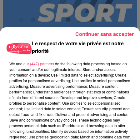
Continuer sans accepter
Le respect de votre vie privée est notre
priorité
We and
our (447) partners
do the following data processing based on
MAGSPORT MATIN 49 08/08/26
your consent and/or our legitimate interest: Store and/or access
information on a device; Use limited data to select advertising; Create
profiles for personalised advertising; Use profiles to select personalised
advertising; Measure advertising performance; Measure content
performance; Understand audiences through statistics or combinations
of data from different sources; Develop and improve services; Create
profiles to personalise content; Use profiles to select personalised
content; Use limited data to select content; Ensure security, prevent and
detect fraud, and fix errors; Deliver and present advertising and content;
Save and communicate privacy choices. These technologies may
process personal data such as IP address and browsing data to offer
following functionalities: Identify devices based on information actively
requested; Use precise geolocation data; Match and combine data from