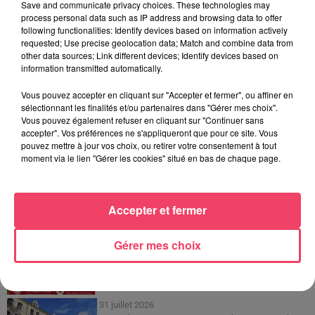
Jouez malin et visez le gros gain ! Chaque
Save and communicate privacy choices. These technologies may
process personal data such as IP address and browsing data to offer
jour à 8h50 avec Kris dans le Big Morning
following functionalities: Identify devices based on information actively
requested; Use precise geolocation data; Match and combine data from
other data sources; Link different devices; Identify devices based on
information transmitted automatically.
Vous pouvez accepter en cliquant sur "Accepter et fermer", ou affiner en
sélectionnant les finalités et/ou partenaires dans "Gérer mes choix".
FIL INFOS
Vous pouvez également refuser en cliquant sur "Continuer sans
accepter". Vos préférences ne s'appliqueront que pour ce site. Vous
pouvez mettre à jour vos choix, ou retirer votre consentement à tout
moment via le lien "Gérer les cookies" situé en bas de chaque page.
4 août 2026
Haut-Anjou. Qui sont ces centaines de cyclistes
sur les routes de...
Accepter et fermer
1er août 2026
Gérer mes choix
Podcast : L’hippodrome de Rochefort-sur-Loire
prêt à retrouver son...
31 juillet 2026