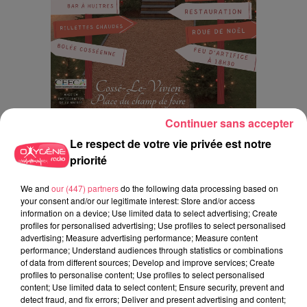
Continuer sans accepter
Le respect de votre vie privée est notre
priorité
INTERVIEW
We and
our (447) partners
do the following data processing based on
your consent and/or our legitimate interest: Store and/or access
information on a device; Use limited data to select advertising; Create
profiles for personalised advertising; Use profiles to select personalised
advertising; Measure advertising performance; Measure content
JEUX
performance; Understand audiences through statistics or combinations
of data from different sources; Develop and improve services; Create
profiles to personalise content; Use profiles to select personalised
C'est plus ou c'est moins : Jusqu'à 300€ à gagner
content; Use limited data to select content; Ensure security, prevent and
!
detect fraud, and fix errors; Deliver and present advertising and content;