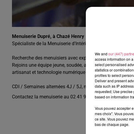
Menuiserie Dupré, à Chazé Henry
Spécialiste de la Menuiserie d'Intérieur et d'Agencement d
We and
our (447) partn
Recherche des menuisiers avec expérience pour son atelier
access information on a 
select personalised ad
Rejoins une équipe jeune, soudée, autonome et très qualif
statistics or combinatio
artisanat et technologie numérique !
profiles to select person
Deliver and present adv
data such as IP address 
CDI / Semaines alternées 4J / 5J, mutuelle, intéressement
requested; Use precise g
Contactez la menuiserie au
02 41 92 50 50.
based on information tra
Vous pouvez accepter en 
mes choix". Vous pouvez
ce site. Vous pouvez met
bas de chaque page.