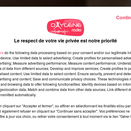
Contin
Le respect de votre vie privée est notre priorité
e grands projets.
ers
do the following data processing based on your consent and/or our legitimate int
 et ses chantiers.
device; Use limited data to select advertising; Create profiles for personalised adver
vertising; Measure advertising performance; Measure content performance; Unders
iée, un environnement de travail dynamique et bienveillant, mixa
ns of data from different sources; Develop and improve services; Create profiles to 
alised content; Use limited data to select content; Ensure security, prevent and detect
ertising and content; Save and communicate privacy choices. These technologies
and browsing data to offer following functionalities: Identify devices based on infor
 aux résultats
eolocation data; Match and combine data from other data sources; Link different de
nsmitted automatically.
cliquant sur "Accepter et fermer", ou affiner en sélectionnant les finalités et/ou pa
 également refuser en cliquant sur "Continuer sans accepter". Vos préférences ne 
tre à jour vos choix, ou retirer votre consentement à tout moment via le lien "Gérer 