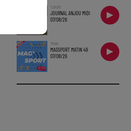
12h20
JOURNAL ANJOU MIDI
07/08/26
7h30
MAGSPORT MATIN 49
07/08/26