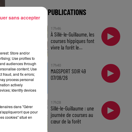
DERNIÈRES PUBLICATIONS
uer sans accepter
17h46
À Sillé-le-Guillaume, les
courses hippiques font
vivre la forêt le...
erest: Store and/or
tising; Use profiles to
tand audiences through
nt
17h40
personalise content; Use
MAGSPORT SOIR 49
 fraud, and fix errors;
07/08/26
 may process personal
mation actively
vices; Identify devices
17h28
rtenaires dans "Gérer
Sillé-le-Guillaume : une
s'appliqueront que pour
journée de courses au
les cookies" situé en
cœur de la forêt