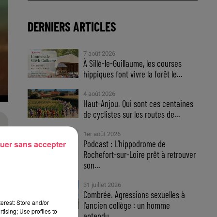
DERNIERS ARTICLES
7 août 2026
À Sillé-le-Guillaume, les courses
hippiques font vivre la forêt le...
4 août 2026
Haut-Anjou. Qui sont ces centaines
de cyclistes sur les routes de...
1er août 2026
Podcast : L’hippodrome de
uer sans accepter
Rochefort-sur-Loire prêt à retrouver
son...
31 juillet 2026
Combrée. Agressions sexuelles à
erest: Store and/or
l'ancien collège : un homme
tising; Use profiles to
entendu...