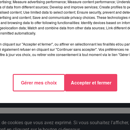
vertising; Measure advertising performance; Measure content performance; Unders
ns of data from different sources; Develop and improve services; Create profiles to 
alised content; Use limited data to select content; Ensure security, prevent and detect
ertising and content; Save and communicate privacy choices. These technologies
and browsing data to offer following functionalities: Identify devices based on infor
eolocation data; Match and combine data from other data sources; Link different de
e cookies que vous avez exprimé. Si vous souhaitez l'afficher,
nsmitted automatically.
rd en cliquant sur le bouton ci-dessous.
cliquant sur "Accepter et fermer", ou affiner en sélectionnant les finalités et/ou pa
 également refuser en cliquant sur "Continuer sans accepter". Vos préférences ne 
cher l'élément
tre à jour vos choix, ou retirer votre consentement à tout moment via le lien "Gérer 
e cookies que vous avez exprimé. Si vous souhaitez l'afficher,
Gérer mes choix
Accepter et fermer
rd en cliquant sur le bouton ci-dessous.
cher l'élément
e cookies que vous avez exprimé. Si vous souhaitez l'afficher,
rd en cliquant sur le bouton ci-dessous.