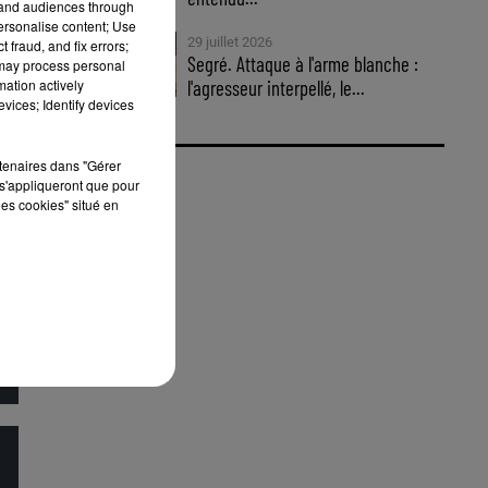
tand audiences through
personalise content; Use
29 juillet 2026
 fraud, and fix errors;
Segré. Attaque à l'arme blanche :
 may process personal
mation actively
l'agresseur interpellé, le...
vices; Identify devices
rtenaires dans "Gérer
s'appliqueront que pour
les cookies" situé en