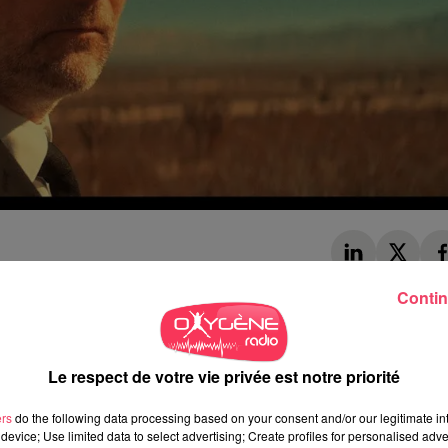
Contin
is peut-être pas cette version qu’on voue joue depuis quelques
regory Porter
et
Amythyst Kiah
.
arranger tous ses tubes avec
l’orchestre de Budapest
et d’y
Le respect de votre vie privée est notre priorité
ement magique…
ers
do the following data processing based on your consent and/or our legitimate int
i dernier, on y trouve en effet tous ses succès, réarrangés, et
device; Use limited data to select advertising; Create profiles for personalised adver
s.