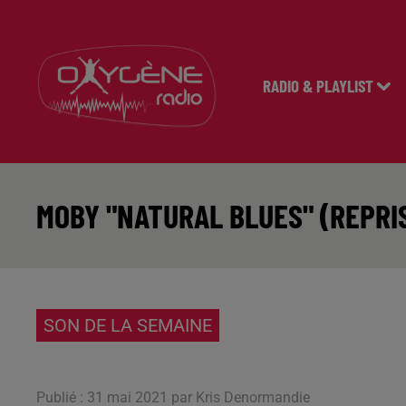
RADIO & PLAYLIST
MOBY "NATURAL BLUES" (REPRI
SON DE LA SEMAINE
Publié : 31 mai 2021 par Kris Denormandie