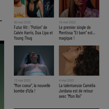
-
30 mai 2022
16 mai 2022
Futur Hit : "Potion" de
Le premier single de
Calvin Harris, Dua Lipa et
Mentissa "Et bam" est...
Young Thug
magique !
12 mai 2022
4 mai 2022
"Mon coeur", la nouvelle
La talentueuse Camélia
bombe d'Izïa !
Jordana est de retour
avec "Mon Roi"