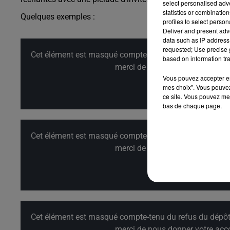
select personalised ad
statistics or combinatio
Quelques exemples :
profiles to select person
Deliver and present adv
data such as IP address 
requested; Use precise g
Cet élément est masqué compte-tenu du refus du dépôt d
based on information tra
merci de nous donner votre acco
Vous pouvez accepter en 
mes choix". Vous pouvez
Affi
ce site. Vous pouvez met
bas de chaque page.
Cet élément est masqué compte-tenu du refus du dépôt d
merci de nous donner votre acco
Affi
Cet élément est masqué compte-tenu du refus du dépôt d
merci de nous donner votre acco