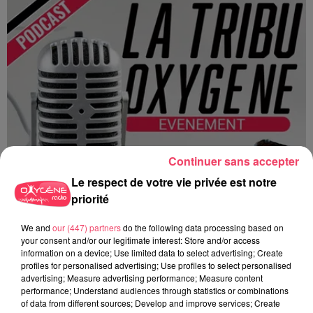
Continuer sans accepter
Le respect de votre vie privée est notre
priorité
We and
our (447) partners
do the following data processing based on
your consent and/or our legitimate interest: Store and/or access
information on a device; Use limited data to select advertising; Create
profiles for personalised advertising; Use profiles to select personalised
advertising; Measure advertising performance; Measure content
performance; Understand audiences through statistics or combinations
of data from different sources; Develop and improve services; Create
Du 14 au 30 août : 1er Open du Tennis Club de Tiercé