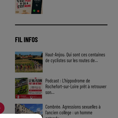
Jouez malin et visez le gros gain
! Chaque jour à 8h50 avec Kris
dans le Big Morning
FIL INFOS
Haut-Anjou. Qui sont ces centaines
de cyclistes sur les routes de...
Podcast : L’hippodrome de
Rochefort-sur-Loire prêt à retrouver
son...
Combrée. Agressions sexuelles à
l'ancien collège : un homme