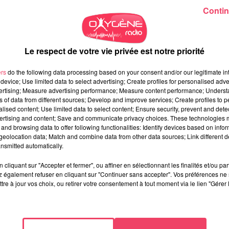
Contin
Le respect de votre vie privée est notre priorité
ers
do the following data processing based on your consent and/or our legitimate int
device; Use limited data to select advertising; Create profiles for personalised adver
vertising; Measure advertising performance; Measure content performance; Unders
ns of data from different sources; Develop and improve services; Create profiles to 
alised content; Use limited data to select content; Ensure security, prevent and detect
ertising and content; Save and communicate privacy choices. These technologies
and browsing data to offer following functionalities: Identify devices based on infor
eolocation data; Match and combine data from other data sources; Link different de
nsmitted automatically.
cliquant sur "Accepter et fermer", ou affiner en sélectionnant les finalités et/ou pa
 également refuser en cliquant sur "Continuer sans accepter". Vos préférences ne 
tre à jour vos choix, ou retirer votre consentement à tout moment via le lien "Gérer 