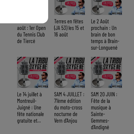
Du 14 au 30
Terres en fêtes
Le 2 Août
août : 1er Open
(JA 53) les 15 et
prochain : Un
du Tennis Club
16 août
brain de bon
de Tiercé
temps à Brain-
sur-Longuené
Le 14 juillet à
SAM 4 JUILLET :
SAM 20 JUIN :
Montreuil-
71ème édition
Fête de la
Juigné : Une
du moto-cross
musique à
fête nationale
nocturne de
Sainte-
gratuite et...
Vern d'Anjou
Gemmes-
d’Andigné