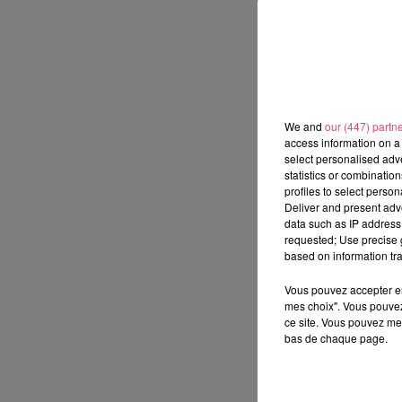
We and
our (447) partn
access information on a 
select personalised ad
statistics or combinatio
profiles to select person
Deliver and present adv
data such as IP address 
requested; Use precise g
based on information tra
Vous pouvez accepter en 
mes choix". Vous pouvez
ce site. Vous pouvez met
bas de chaque page.