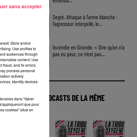
entendu...
uer sans accepter
Segré. Attaque à l'arme blanche :
l'agresseur interpellé, le...
erest: Store and/or
Incendie en Gironde. « Dire qu'on n'a
tising; Use profiles to
pas eu peur, ce n'est pas...
tand audiences through
personalise content; Use
 fraud, and fix errors;
 may process personal
mation actively
vices; Identify devices
AUTRES PODCASTS DE LA MÊME
rtenaires dans "Gérer
s'appliqueront que pour
CATÉGORIE
les cookies" situé en