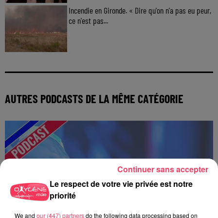
Incendie en Gironde. « Dire qu'on n'a pas eu peur,
ce n'est pas...
AUTRES PODCASTS DE LA MÊME CATÉGORIE
Continuer sans accepter
Le respect de votre vie privée est notre
priorité
We and
our (447) partners
do the following data processing based on