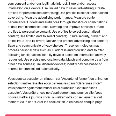
your consent and/or our legitimate interest: Store and/or access
information on a device; Use limited data to select advertising; Create
profiles for personalised advertising; Use profiles to select personalised
advertising; Measure advertising performance; Measure content
performance; Understand audiences through statistics or combinations
of data from different sources; Develop and improve services; Create
profiles to personalise content; Use profiles to select personalised
content; Use limited data to select content; Ensure security, prevent and
detect fraud, and fix errors; Deliver and present advertising and content;
Save and communicate privacy choices. These technologies may
process personal data such as IP address and browsing data to offer
following functionalities: Identify devices based on information actively
requested; Use precise geolocation data; Match and combine data from
AFRO DEEP HOUSE 2000's
other data sources; Link different devices; Identify devices based on
information transmitted automatically.
Vous pouvez accepter en cliquant sur "Accepter et fermer", ou affiner en
sélectionnant les finalités et/ou partenaires dans "Gérer mes choix".
Vous pouvez également refuser en cliquant sur "Continuer sans
accepter". Vos préférences ne s'appliqueront que pour ce site. Vous
pouvez mettre à jour vos choix, ou retirer votre consentement à tout
moment via le lien "Gérer les cookies" situé en bas de chaque page.