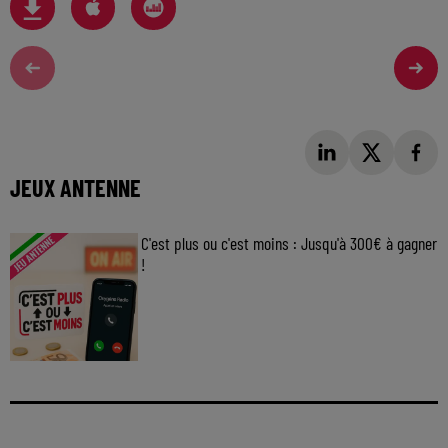
JEUX ANTENNE
C'est plus ou c'est moins : Jusqu'à 300€ à gagner
!
Jouez malin et visez le gros gain ! Chaque
jour à 8h50 avec Kris dans le Big Morning