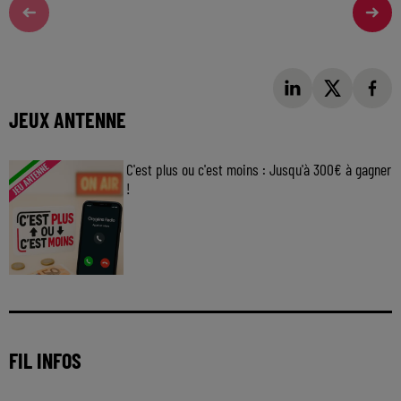
JEUX ANTENNE
C'est plus ou c'est moins : Jusqu'à 300€ à gagner
!
Jouez malin et visez le gros gain ! Chaque
jour à 8h50 avec Kris dans le Big Morning
FIL INFOS