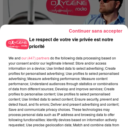
Continuer sans accepter
Le respect de votre vie privée est notre
priorité
Du 14 au 30 août : 1er Open du Tennis Club de Tiercé
We and
our (447) partners
do the following data processing based on
your consent and/or our legitimate interest: Store and/or access
information on a device; Use limited data to select advertising; Create
profiles for personalised advertising; Use profiles to select personalised
advertising; Measure advertising performance; Measure content
performance; Understand audiences through statistics or combinations
of data from different sources; Develop and improve services; Create
profiles to personalise content; Use profiles to select personalised
content; Use limited data to select content; Ensure security, prevent and
detect fraud, and fix errors; Deliver and present advertising and content;
Save and communicate privacy choices. These technologies may
process personal data such as IP address and browsing data to offer
following functionalities: Identify devices based on information actively
requested; Use precise geolocation data; Match and combine data from