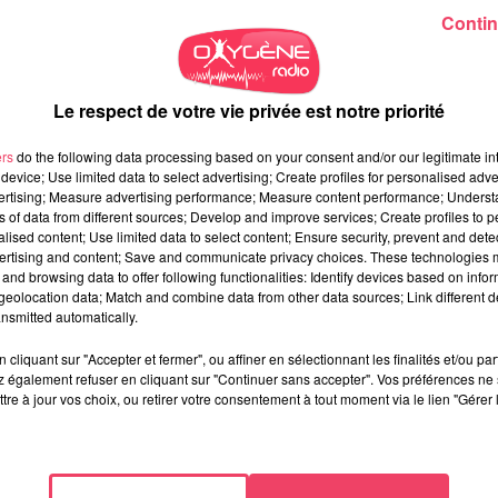
Contin
Le respect de votre vie privée est notre priorité
ers
do the following data processing based on your consent and/or our legitimate int
device; Use limited data to select advertising; Create profiles for personalised adver
vertising; Measure advertising performance; Measure content performance; Unders
ns of data from different sources; Develop and improve services; Create profiles to 
alised content; Use limited data to select content; Ensure security, prevent and detect
ertising and content; Save and communicate privacy choices. These technologies
and browsing data to offer following functionalities: Identify devices based on infor
eolocation data; Match and combine data from other data sources; Link different de
nsmitted automatically.
cliquant sur "Accepter et fermer", ou affiner en sélectionnant les finalités et/ou pa
 également refuser en cliquant sur "Continuer sans accepter". Vos préférences ne 
tre à jour vos choix, ou retirer votre consentement à tout moment via le lien "Gérer 