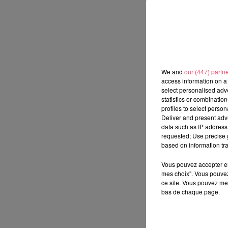
We and
our (447) partn
access information on a 
select personalised ad
statistics or combinatio
profiles to select person
Deliver and present adv
data such as IP address 
requested; Use precise g
based on information tra
Vous pouvez accepter en 
mes choix". Vous pouvez
ce site. Vous pouvez met
bas de chaque page.