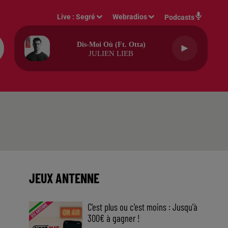
Live :
Segré
Webradios
Podcasts
Dis-Moi Où (ft. Otta)
JULIEN LIEB
JEUX ANTENNE
C'est plus ou c'est moins : Jusqu'à
300€ à gagner !