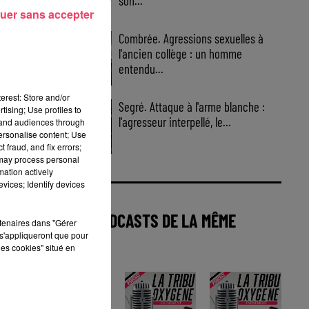
son...
uer sans accepter
Combrée. Agressions sexuelles à
l'ancien collège : un homme
entendu...
erest: Store and/or
Segré. Attaque à l'arme blanche :
tising; Use profiles to
l'agresseur interpellé, le...
tand audiences through
personalise content; Use
 fraud, and fix errors;
 may process personal
mation actively
vices; Identify devices
AUTRES PODCASTS DE LA MÊME
rtenaires dans "Gérer
s'appliqueront que pour
CATÉGORIE
les cookies" situé en