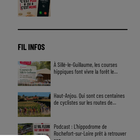
Jouez malin et visez le gros gain
! Chaque jour à 8h50 avec Kris
dans le Big Morning
FIL INFOS
À Sillé-le-Guillaume, les courses
hippiques font vivre la forêt le...
Haut-Anjou. Qui sont ces centaines
de cyclistes sur les routes de...
Podcast : L’hippodrome de
Rochefort-sur-Loire prêt à retrouver