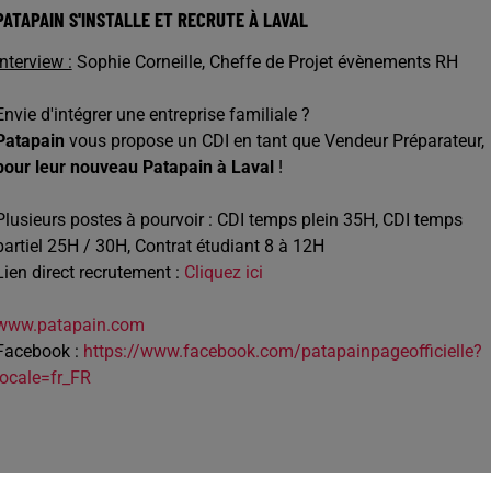
PATAPAIN S'INSTALLE ET RECRUTE À LAVAL
Interview :
Sophie Corneille, Cheffe de Projet évènements RH
Envie d'intégrer une entreprise familiale ?
Patapain
vous propose un CDI en tant que Vendeur Préparateur,
pour leur nouveau Patapain à Laval
!
Plusieurs postes à pourvoir : CDI temps plein 35H, CDI temps
partiel 25H / 30H, Contrat étudiant 8 à 12H
Lien direct recrutement :
Cliquez ici
www.patapain.com
Facebook :
https://www.facebook.com/patapainpageofficielle?
locale=fr_FR