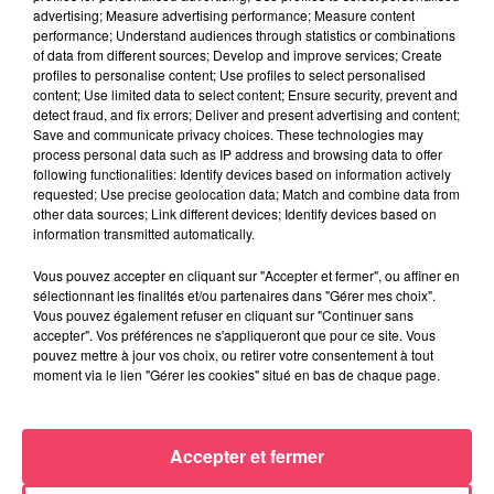
advertising; Measure advertising performance; Measure content
performance; Understand audiences through statistics or combinations
of data from different sources; Develop and improve services; Create
profiles to personalise content; Use profiles to select personalised
content; Use limited data to select content; Ensure security, prevent and
detect fraud, and fix errors; Deliver and present advertising and content;
Save and communicate privacy choices. These technologies may
process personal data such as IP address and browsing data to offer
La minute Hippique - 06 08 2026
following functionalities: Identify devices based on information actively
requested; Use precise geolocation data; Match and combine data from
other data sources; Link different devices; Identify devices based on
information transmitted automatically.
Vous pouvez accepter en cliquant sur "Accepter et fermer", ou affiner en
sélectionnant les finalités et/ou partenaires dans "Gérer mes choix".
Vous pouvez également refuser en cliquant sur "Continuer sans
accepter". Vos préférences ne s'appliqueront que pour ce site. Vous
pouvez mettre à jour vos choix, ou retirer votre consentement à tout
moment via le lien "Gérer les cookies" situé en bas de chaque page.
Accepter et fermer