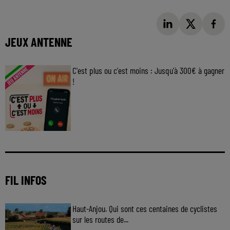
JEUX ANTENNE
C'est plus ou c'est moins : Jusqu'à 300€ à gagner
!
Jouez malin et visez le gros gain ! Chaque
jour à 8h50 avec Kris dans le Big Morning
FIL INFOS
Haut-Anjou. Qui sont ces centaines de cyclistes
sur les routes de...