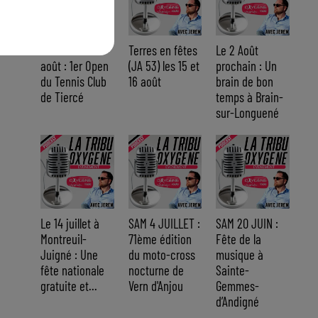
Du 14 au 30
Terres en fêtes
Le 2 Août
août : 1er Open
(JA 53) les 15 et
prochain : Un
du Tennis Club
16 août
brain de bon
de Tiercé
temps à Brain-
sur-Longuené
Le 14 juillet à
SAM 4 JUILLET :
SAM 20 JUIN :
Montreuil-
71ème édition
Fête de la
Juigné : Une
du moto-cross
musique à
fête nationale
nocturne de
Sainte-
gratuite et...
Vern d'Anjou
Gemmes-
d’Andigné