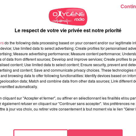
Contin
Le respect de votre vie privée est notre priorité
ers
do the following data processing based on your consent and/or our legitimate int
device; Use limited data to select advertising; Create profiles for personalised adver
vertising; Measure advertising performance; Measure content performance; Unders
ns of data from different sources; Develop and improve services; Create profiles to 
alised content; Use limited data to select content; Ensure security, prevent and detect
ertising and content; Save and communicate privacy choices. These technologies
and browsing data to offer following functionalities: Identify devices based on infor
eolocation data; Match and combine data from other data sources; Link different de
nsmitted automatically.
cliquant sur "Accepter et fermer", ou affiner en sélectionnant les finalités et/ou pa
 également refuser en cliquant sur "Continuer sans accepter". Vos préférences ne 
tre à jour vos choix, ou retirer votre consentement à tout moment via le lien "Gérer 