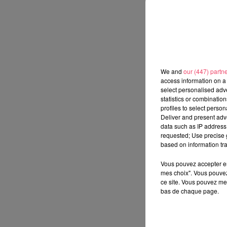
We and
our (447) partn
access information on a 
select personalised ad
statistics or combinatio
profiles to select person
Deliver and present adv
data such as IP address 
requested; Use precise g
based on information tra
Vous pouvez accepter en 
mes choix". Vous pouvez
ce site. Vous pouvez met
bas de chaque page.