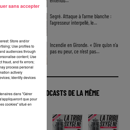
entendu...
uer sans accepter
Segré. Attaque à l'arme blanche :
l'agresseur interpellé, le...
erest: Store and/or
Incendie en Gironde. « Dire qu'on n'a
tising; Use profiles to
pas eu peur, ce n'est pas...
tand audiences through
personalise content; Use
 fraud, and fix errors;
 may process personal
mation actively
vices; Identify devices
AUTRES PODCASTS DE LA MÊME
rtenaires dans "Gérer
s'appliqueront que pour
CATÉGORIE
les cookies" situé en