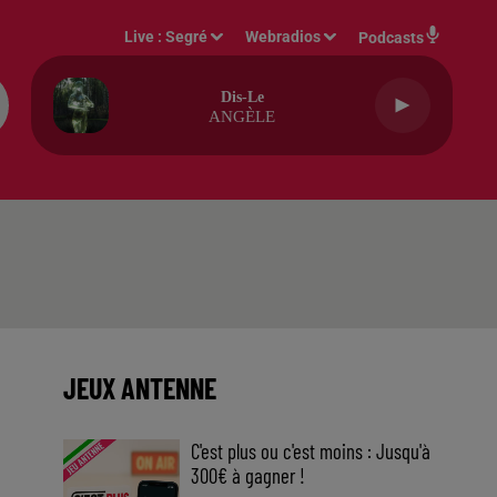
Live :
Segré
Webradios
Podcasts
Dis-Le
ANGÈLE
JEUX ANTENNE
C'est plus ou c'est moins : Jusqu'à
300€ à gagner !