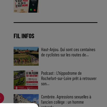
Jouez malin et visez le gros gain
! Chaque jour à 8h50 avec Kris
dans le Big Morning
FIL INFOS
Haut-Anjou. Qui sont ces centaines
de cyclistes sur les routes de...
Podcast : L’hippodrome de
Rochefort-sur-Loire prêt à retrouver
son...
Combrée. Agressions sexuelles à
l'ancien collège : un homme