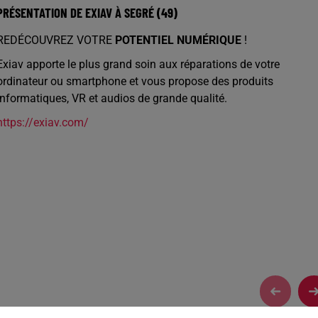
PRÉSENTATION DE EXIAV À SEGRÉ (49)
REDÉCOUVREZ VOTRE
POTENTIEL NUMÉRIQUE
!
Exiav apporte le plus grand soin aux réparations de votre
ordinateur ou smartphone et vous propose des produits
informatiques, VR et audios de grande qualité.
https://exiav.com/