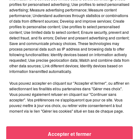
d'animaux est le 3e plus grand trafic du monde avec la
profiles for personalised advertising; Use profiles to select personalised
drogue et les armes). Ils sont aujourd'hui dans le parc des
advertising; Measure advertising performance; Measure content
performance; Understand audiences through statistics or combinations
panthères qu'on a repensé pour ces animaux. Ça a été
of data from different sources; Develop and improve services; Create
marquant pour l'équipe et ça démontre encore une fois toute
profiles to personalise content; Use profiles to select personalised
l'importance de ce lieu emblématique en Mayenne
".
content; Use limited data to select content; Ensure security, prevent and
detect fraud, and fix errors; Deliver and present advertising and content;
Save and communicate privacy choices. These technologies may
process personal data such as IP address and browsing data to offer
Vous pourrez retrouver plus de 500 boîtes oranges de
following functionalities: Identify devices based on information actively
l'opération "1 € pour les animaux" jusqu'au 31 décembre
requested; Use precise geolocation data; Match and combine data from
other data sources; Link different devices; Identify devices based on
dans plusieurs commerces des villes comme à Château-
information transmitted automatically.
Gontier-sur-Mayenne, Segré-en-Anjou Bleu ou encore Craon.
Une plateforme HelloAsso va être mise en place pour le don
Vous pouvez accepter en cliquant sur "Accepter et fermer", ou affiner en
sélectionnant les finalités et/ou partenaires dans "Gérer mes choix".
en ligne. Il est aussi possible de faire un don toute l'année
Vous pouvez également refuser en cliquant sur "Continuer sans
ici
.
accepter". Vos préférences ne s'appliqueront que pour ce site. Vous
pouvez mettre à jour vos choix, ou retirer votre consentement à tout
moment via le lien "Gérer les cookies" situé en bas de chaque page.
Accepter et fermer